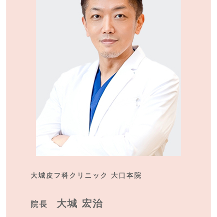
大城皮フ科クリニック 大口本院
大城 宏治
院長