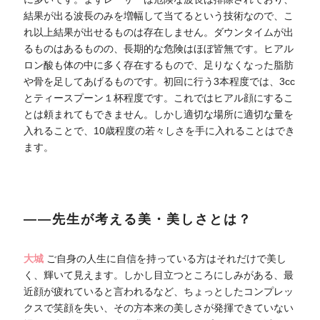
結果が出る波長のみを増幅して当てるという技術なので、こ
れ以上結果が出せるものは存在しません。ダウンタイムが出
るものはあるものの、長期的な危険はほぼ皆無です。ヒアル
ロン酸も体の中に多く存在するもので、足りなくなった脂肪
や骨を足してあげるものです。初回に行う3本程度では、3cc
とティースプーン１杯程度です。これではヒアル顔にするこ
とは頼まれてもできません。しかし適切な場所に適切な量を
入れることで、10歳程度の若々しさを手に入れることはでき
ます。
――先生が考える美・美しさとは？
大城
ご自身の人生に自信を持っている方はそれだけで美し
く、輝いて見えます。しかし目立つところにしみがある、最
近顔が疲れていると言われるなど、ちょっとしたコンプレッ
クスで笑顔を失い、その方本来の美しさが発揮できていない