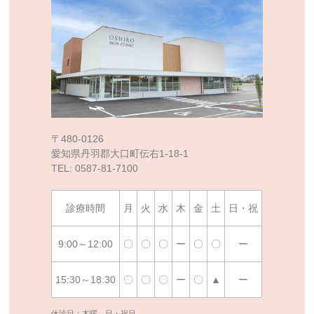
〒480-0126
愛知県丹羽郡大口町伝右1-18-1
TEL: 0587-81-7100
診療時間
月
火
水
木
金
土
日・祝
9:00～12:00
〇
〇
〇
ー
〇
〇
ー
15:30～18:30
〇
〇
〇
ー
〇
▲
ー
休診日：木曜、日・祝日