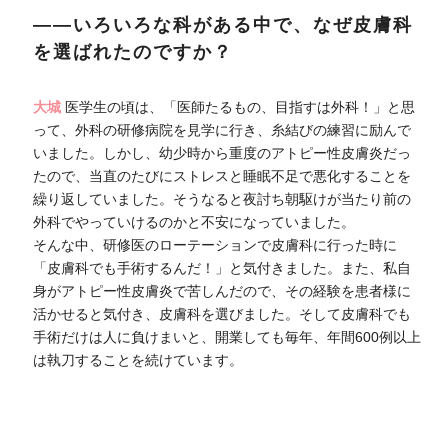
――いろいろな科がある中で、なぜ皮膚科
を選ばれたのですか？
大城
医学生の頃は、「医師たるもの、目指すは外科！」と思
って、外科の研修病院を見学に行き、糸結びの練習に励んで
いました。しかし、幼少時から重度のアトピー性皮膚炎だっ
たので、当直のたびにストレスと睡眠不足で悪化することを
繰り返していました。そうなると夜討ち朝駆けが当たり前の
外科でやっていけるのかと不安になっていました。
そんな中、研修医のローテーションで皮膚科に行った時に
「皮膚科でも手術するんだ！」と気付きました。また、私自
身がアトピー性皮膚炎で苦しんだので、その経験を患者様に
活かせると気付き、皮膚科を選びました。そして皮膚科でも
手術だけは人に負けまいと、開業しても毎年、年間600例以上
は執刀することを続けています。