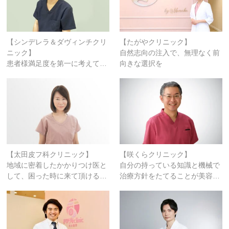
【シンデレラ＆ダヴィンチクリ
【たがやクリニック】
ニック】
自然志向の注入で、無理なく前
患者様満足度を第一に考えて…
向きな選択を
【太田皮フ科クリニック】
【咲くらクリニック】
地域に密着したかかりつけ医と
自分の持っている知識と機械で
して、困った時に来て頂ける…
治療方針をたてることが美容…