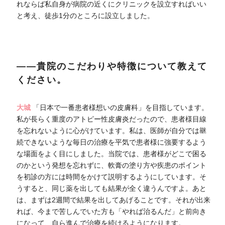
れならば私自身が病院の近くにクリニックを設立すればいい
と考え、徒歩1分のところに設立しました。
――貴院のこだわりや特徴について教えて
ください。
大城
「日本で一番患者様想いの皮膚科」を目指しています。
私が長らく重度のアトピー性皮膚炎だったので、患者様目線
を忘れないように心がけています。私は、医師が自分では継
続できないような毎日の治療を平気で患者様に強要するよう
な場面をよく目にしました。当院では、患者様がどこで困る
のかという発想を忘れずに、軟膏の塗り方や疾患のポイント
を初診の方には時間をかけて説明するようにしています。そ
うすると、同じ薬を出しても結果が全く違うんですよ。あと
は、まずは2週間で結果を出してあげることです。それが出来
れば、今まで苦しんでいた方も「やれば治るんだ」と前向き
になって、自ら進んで治療を続けるようになります。