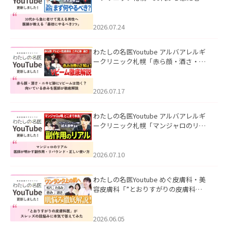
て見える男性へ｜医師が教える「最初
にやるべき3つ」」を公開いたしまし
た。
2026.07.24
わたしの名医Youtube アルバアレルギ
ークリニック札幌「赤ら顔・酒さ・ニ
キビ跡にVビームは効く？向いている赤
みを医師が徹底解説」を公開いたしま
した。
2026.07.17
わたしの名医Youtube アルバアレルギ
ークリニック札幌「マンジャロのリア
ル｜医師が明かす副作用・リバウン
ド・正しい使い方」を公開いたしまし
た。
2026.07.10
わたしの名医Youtube めぐ皮膚科・美
容皮膚科「”とおりすがりの皮膚科
医”がスレッズの肌悩みに本気で答えて
みた」を公開いたしました。
2026.06.05