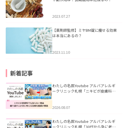
2023.07.27
【薬剤師監修】ミヤBM錠に痩せる効果
は本当にあるの？
2023.11.10
新着記事
わたしの名医Youtube アルバアレルギ
ークリニック札幌「ニキビが皮膚科で
も治らない理由｜繰り返す人が次に考
える治療を医師が解説」を公開いたし
ました。
2026.08.07
わたしの名医Youtube アルバアレルギ
ークリニック札幌「30代から急に老け