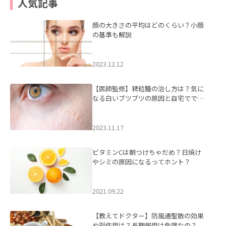
人気記事
顔の大きさの平均はどのくらい？小顔
の基準も解説
2023.12.12
【医師監修】稗粒腫の治し方は？気に
なる白いブツブツの原因と自宅ででき
るケアについて
2023.11.17
ビタミンCは朝つけちゃだめ？日焼け
やシミの原因になるってホント？
2021.09.22
【教えてドクター】防風通聖散の効果
や副作用は？長期服用は危険なの？