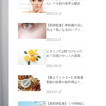
らい？小顔の基準も解説
2023.12.12
【医師監修】稗粒腫の治し
方は？気になる白いブツブ
ツの原因と自宅でできるケ
アについて
2023.11.17
ビタミンCは朝つけちゃだ
め？日焼けやシミの原因に
なるってホント？
2021.09.22
【教えてドクター】防風通
聖散の効果や副作用は？長
期服用は危険なの？
2023.07.27
【薬剤師監修】ミヤBM錠に