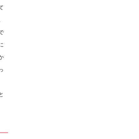
て
。
で
に
か
っ
と