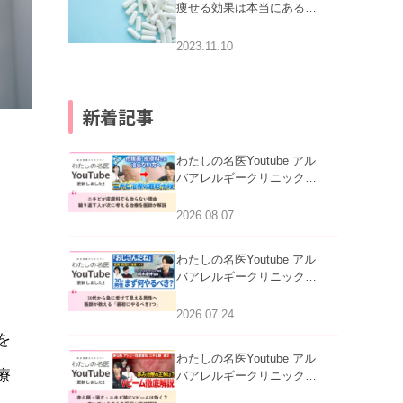
痩せる効果は本当にある
の？
2023.11.10
新着記事
わたしの名医Youtube アル
バアレルギークリニック札
幌「ニキビが皮膚科でも治
らない理由｜繰り返す人が
2026.08.07
次に考える治療を医師が解
説」を公開いたしました。
わたしの名医Youtube アル
バアレルギークリニック札
幌「30代から急に老けて見
える男性へ｜医師が教える
2026.07.24
「最初にやるべき3つ」」を
を
公開いたしました。
わたしの名医Youtube アル
療
バアレルギークリニック札
幌「赤ら顔・酒さ・ニキビ