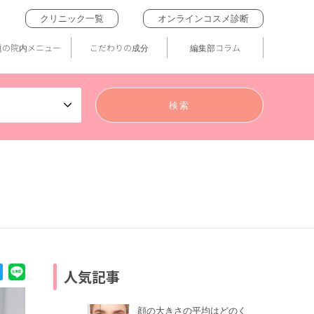
クリニック一覧
オンラインコスメ診断
題の院内メニュー
こだわりの成分
編集部コラム
人気記事
顔の大きさの平均はどのく