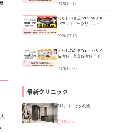
療
跡にVビームは効く？向い
2026.07.17
ている赤みを医師が徹底解
説」を公開いたしました。
わたしの名医Youtube アル
バアレルギークリニック札
幌「マンジャロのリアル｜
医師が明かす副作用・リバ
2026.07.10
ウンド・正しい使い方」を
公開いたしました。
わたしの名医Youtube めぐ
皮膚科・美容皮膚科「”とお
りすがりの皮膚科医”がスレ
ッズの肌悩みに本気で答え
2026.06.05
てみた」を公開いたしまし
た。
最新クリニック
MJクリニック札幌
人
北海道
と