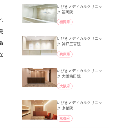
いびきメディカルクリニッ
ク 福岡院
れ
福岡県
闘
いびきメディカルクリニッ
命
ク 神戸三宮院
な
兵庫県
いびきメディカルクリニッ
ク 大阪梅田院
大阪府
いびきメディカルクリニッ
ク 京都院
京都府