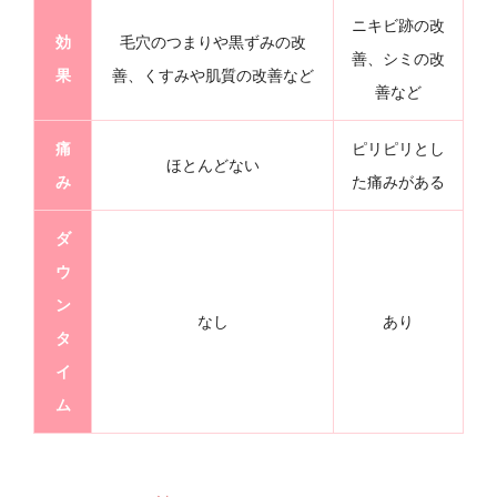
ニキビ跡の改
効
毛穴のつまりや黒ずみの改
善、シミの改
果
善、くすみや肌質の改善など
善など
痛
ピリピリとし
ほとんどない
み
た痛みがある
ダ
ウ
ン
なし
あり
タ
イ
ム