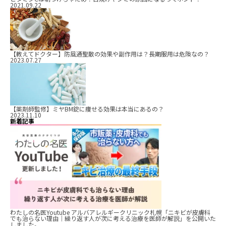
2021.09.22
【教えてドクター】防風通聖散の効果や副作用は？長期服用は危険なの？
2023.07.27
【薬剤師監修】ミヤBM錠に痩せる効果は本当にあるの？
2023.11.10
新着記事
わたしの名医Youtube アルバアレルギークリニック札幌「ニキビが皮膚科
でも治らない理由｜繰り返す人が次に考える治療を医師が解説」を公開いた
しました。