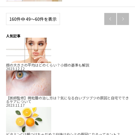
160件中 49〜60件を表示


人気記事
顔の大きさの平均はどのくらい？小顔の基準も解説
2023.12.12
【医師監修】稗粒腫の治し方は？気になる白いブツブツの原因と自宅ででき
るケアについて
2023.11.17
ビタミンCは朝つけちゃだめ？日焼けやシミの原因になるってホント？