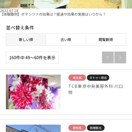
2022.07.18
【体験取材】ポテンツァの効果は？経過や効果の実感はいつから？
並べ替え条件
新しい順
古い順
閲覧数順
160件中 49〜60件を表示


埼玉県
タトゥー除去
TCB東京中央美容外科 川口
院
愛知県
医療脱毛