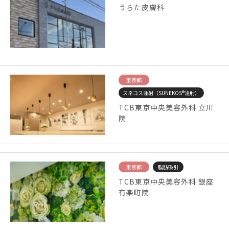
うらた皮膚科
東京都
スネコス注射（SUNEKOS®注射）
TCB東京中央美容外科 立川
院
東京都
脂肪吸引
TCB東京中央美容外科 銀座
有楽町院