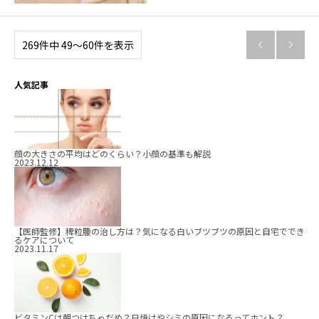
269件中 49〜60件を表示


人気記事
顔の大きさの平均はどのくらい？小顔の基準も解説
2023.12.12
【医師監修】稗粒腫の治し方は？気になる白いブツブツの原因と自宅ででき
るケアについて
2023.11.17
ビタミンCは朝つけちゃだめ？日焼けやシミの原因になるってホント？