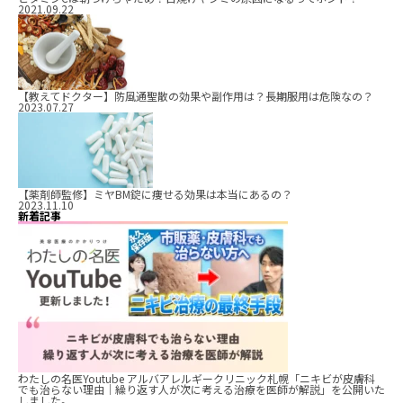
2021.09.22
【教えてドクター】防風通聖散の効果や副作用は？長期服用は危険なの？
2023.07.27
【薬剤師監修】ミヤBM錠に痩せる効果は本当にあるの？
2023.11.10
新着記事
わたしの名医Youtube アルバアレルギークリニック札幌「ニキビが皮膚科
でも治らない理由｜繰り返す人が次に考える治療を医師が解説」を公開いた
しました。