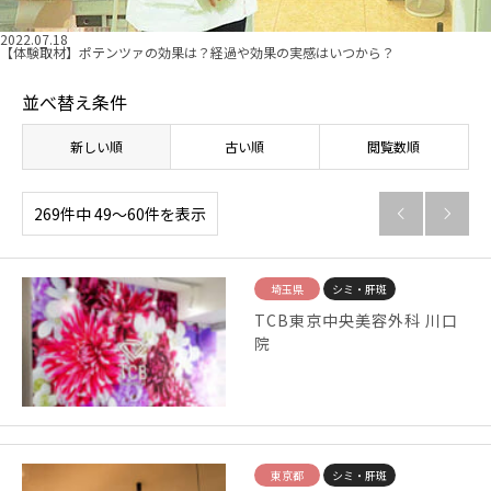
2022.07.18
【体験取材】ポテンツァの効果は？経過や効果の実感はいつから？
並べ替え条件
新しい順
古い順
閲覧数順
269件中 49〜60件を表示


埼玉県
シミ・肝斑
TCB東京中央美容外科 川口
院
東京都
シミ・肝斑