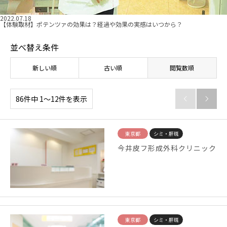
2022.07.18
【体験取材】ポテンツァの効果は？経過や効果の実感はいつから？
並べ替え条件
新しい順
古い順
閲覧数順
86件中 1〜12件を表示


東京都
シミ・肝斑
今井皮フ形成外科クリニック
東京都
シミ・肝斑