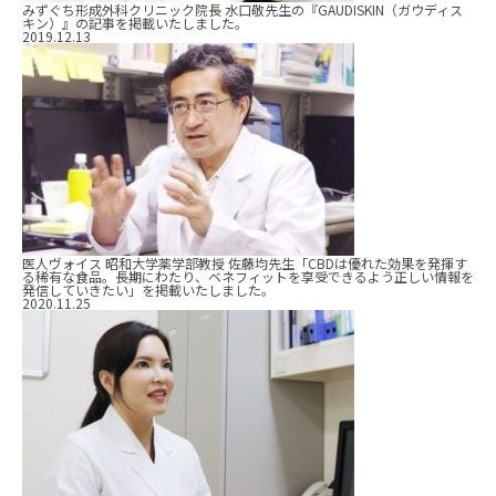
みずぐち形成外科クリニック院長 水口敬先生の『GAUDISKIN（ガウディス
キン）』の記事を掲載いたしました。
2019.12.13
医人ヴォイス 昭和大学薬学部教授 佐藤均先生「CBDは優れた効果を発揮す
る稀有な食品。長期にわたり、ベネフィットを享受できるよう正しい情報を
発信していきたい」を掲載いたしました。
2020.11.25