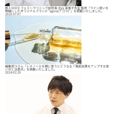
医人VOICE フェミークリニック総院長 北山 英美子先生 監修「ライン使いを
明確にしたオリジナルブランド”agora(アゴラ)”」を掲載いたしました。
2020.07.07
編集部コラム「レチノールを朝に使うとどうなる？美肌効果をアップする使
い方と注意点」を掲載いたしました。
2024.02.20