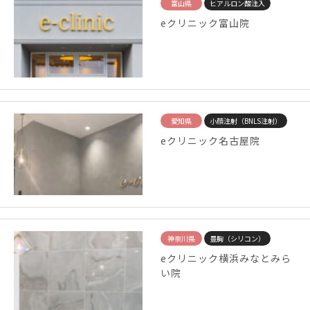
富山県
ヒアルロン酸注入
eクリニック富山院
愛知県
小顔注射（BNLS注射）
eクリニック名古屋院
神奈川県
豊胸（シリコン）
eクリニック横浜みなとみら
い院