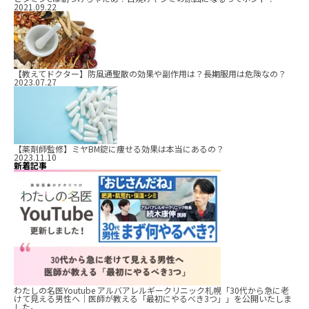
2021.09.22
【教えてドクター】防風通聖散の効果や副作用は？長期服用は危険なの？
2023.07.27
【薬剤師監修】ミヤBM錠に痩せる効果は本当にあるの？
2023.11.10
新着記事
わたしの名医Youtube アルバアレルギークリニック札幌「30代から急に老
けて見える男性へ｜医師が教える「最初にやるべき3つ」」を公開いたしま
した。