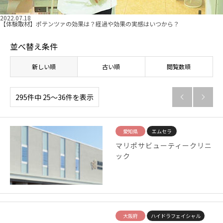
2022.07.18
【体験取材】ポテンツァの効果は？経過や効果の実感はいつから？
並べ替え条件
新しい順
古い順
閲覧数順
295件中 25〜36件を表示


愛知県
エムセラ
マリポサビューティークリニ
ック
大阪府
ハイドラフェイシャル