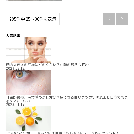
295件中 25〜36件を表示


人気記事
顔の大きさの平均はどのくらい？小顔の基準も解説
2023.12.12
【医師監修】稗粒腫の治し方は？気になる白いブツブツの原因と自宅ででき
るケアについて
2023.11.17
ビタミンCは朝つけちゃだめ？日焼けやシミの原因になるってホント？