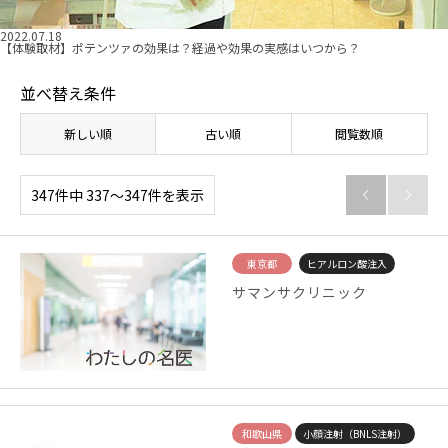
2022.07.18
【体験取材】ポテンツァの効果は？経過や効果の実感はいつから？
並べ替え条件
新しい順
古い順
閲覧数順
347件中 337〜347件を表示


東京都
ヒアルロン酸注入
サマンサクリニック
和歌山県
小顔注射（BNLS注射）