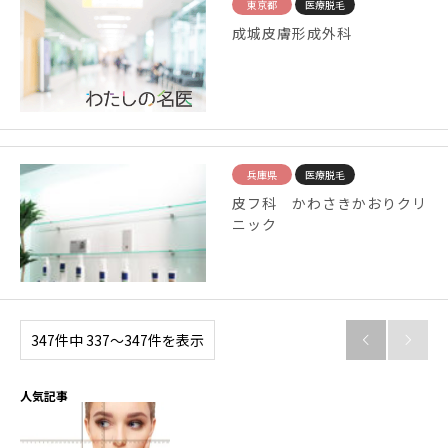
東京都
医療脱毛
成城皮膚形成外科
兵庫県
医療脱毛
皮フ科 かわさきかおりクリ
ニック
347件中 337〜347件を表示


人気記事