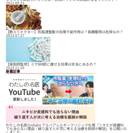
2021.09.22
【教えてドクター】防風通聖散の効果や副作用は？長期服用は危険なの？
2023.07.27
【薬剤師監修】ミヤBM錠に痩せる効果は本当にあるの？
2023.11.10
新着記事
わたしの名医Youtube アルバアレルギークリニック札幌「ニキビが皮膚科
でも治らない理由｜繰り返す人が次に考える治療を医師が解説」を公開いた
しました。