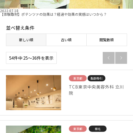
2022.07.18
【体験取材】ポテンツァの効果は？経過や効果の実感はいつから？
並べ替え条件
新しい順
古い順
閲覧数順
54件中 25〜36件を表示


東京都
脂肪吸引
TCB東京中央美容外科 立川
院
東京都
植毛