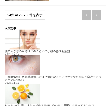
54件中 25〜36件を表示


人気記事
顔の大きさの平均はどのくらい？小顔の基準も解説
2023.12.12
【医師監修】稗粒腫の治し方は？気になる白いブツブツの原因と自宅ででき
るケアについて
2023.11.17
ビタミンCは朝つけちゃだめ？日焼けやシミの原因になるってホント？