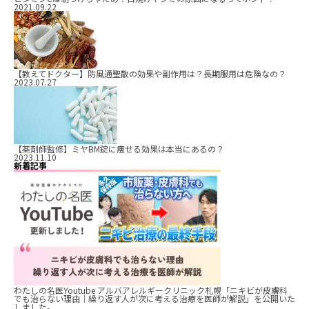
2021.09.22
【教えてドクター】防風通聖散の効果や副作用は？長期服用は危険なの？
2023.07.27
【薬剤師監修】ミヤBM錠に痩せる効果は本当にあるの？
2023.11.10
新着記事
わたしの名医Youtube アルバアレルギークリニック札幌「ニキビが皮膚科
でも治らない理由｜繰り返す人が次に考える治療を医師が解説」を公開いた
しました。