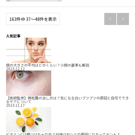
163件中 37〜48件を表示


人気記事
顔の大きさの平均はどのくらい？小顔の基準も解説
2023.12.12
【医師監修】稗粒腫の治し方は？気になる白いブツブツの原因と自宅ででき
るケアについて
2023.11.17
ビタミンCは朝つけちゃだめ？日焼けやシミの原因になるってホント？