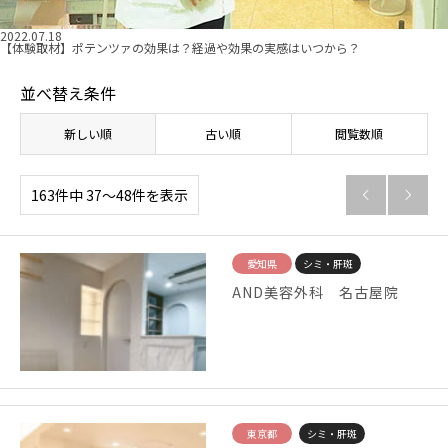
2022.07.18
【体験取材】ポテンツァの効果は？経過や効果の実感はいつから？
並べ替え条件
新しい順
古い順
閲覧数順
163件中 37〜48件を表示


愛知県
シミ・肝斑
AND美容外科 名古屋院
東京都
シミ・肝斑