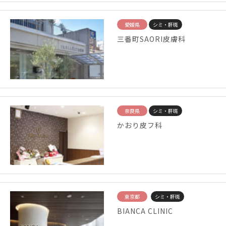
愛媛県
シミ・肝斑
三番町SAORI皮膚科
奈良県
シミ・肝斑
かおり皮フ科
東京都
シミ・肝斑
BIANCA CLINIC