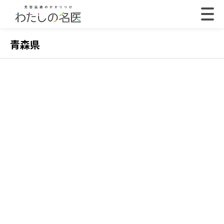
青森県
2022.07.18
202
【体験取材】ポテンツァの効果は？経過や効果の
【
実感はいつから？
レ