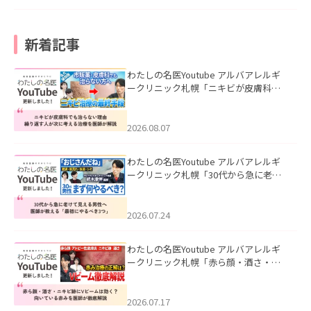
新着記事
わたしの名医Youtube アルバアレルギ
ークリニック札幌「ニキビが皮膚科で
も治らない理由｜繰り返す人が次に考
える治療を医師が解説」を公開いたし
ました。
2026.08.07
わたしの名医Youtube アルバアレルギ
ークリニック札幌「30代から急に老け
て見える男性へ｜医師が教える「最初
にやるべき3つ」」を公開いたしまし
た。
2026.07.24
わたしの名医Youtube アルバアレルギ
ークリニック札幌「赤ら顔・酒さ・ニ
キビ跡にVビームは効く？向いている赤
みを医師が徹底解説」を公開いたしま
した。
2026.07.17