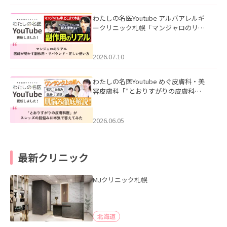
わたしの名医Youtube アルバアレルギ
ークリニック札幌「マンジャロのリア
ル｜医師が明かす副作用・リバウン
ド・正しい使い方」を公開いたしまし
た。
2026.07.10
わたしの名医Youtube めぐ皮膚科・美
容皮膚科「”とおりすがりの皮膚科
医”がスレッズの肌悩みに本気で答えて
みた」を公開いたしました。
2026.06.05
最新クリニック
MJクリニック札幌
北海道