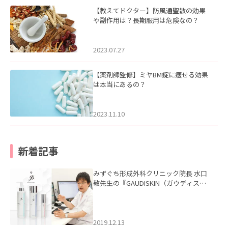
【教えてドクター】防風通聖散の効果
や副作用は？長期服用は危険なの？
2023.07.27
【薬剤師監修】ミヤBM錠に痩せる効果
は本当にあるの？
2023.11.10
新着記事
みずぐち形成外科クリニック院長 水口
敬先生の『GAUDISKIN（ガウディスキ
ン）』の記事を掲載いたしました。
2019.12.13