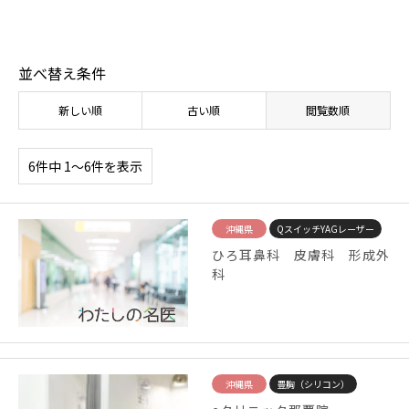
並べ替え条件
新しい順
古い順
閲覧数順
6件中 1〜6件を表示
沖縄県
QスイッチYAGレーザー
ひろ耳鼻科 皮膚科 形成外
科
沖縄県
豊胸（シリコン）