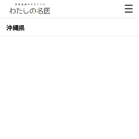
沖縄県
2022.07.18
202
【体験取材】ポテンツァの効果は？経過や効果の
【
実感はいつから？
レ