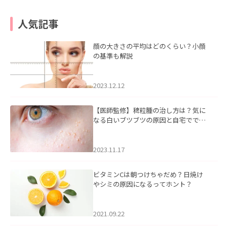
人気記事
顔の大きさの平均はどのくらい？小顔
の基準も解説
2023.12.12
【医師監修】稗粒腫の治し方は？気に
なる白いブツブツの原因と自宅ででき
るケアについて
2023.11.17
ビタミンCは朝つけちゃだめ？日焼け
やシミの原因になるってホント？
2021.09.22