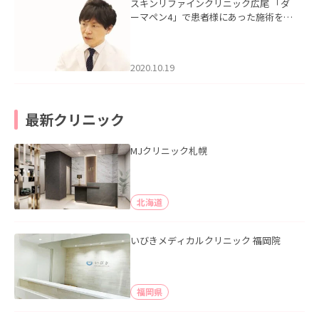
スキンリファインクリニック広尾 「ダ
ーマペン4」で患者様にあった施術をご
提案。健康で美しい肌へ」を掲載いた
しました。
2020.10.19
最新クリニック
MJクリニック札幌
北海道
いびきメディカルクリニック 福岡院
福岡県