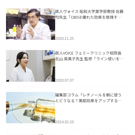
医人ヴォイス 昭和大学薬学部教授 佐藤
均先生「CBDは優れた効果を発揮する
稀有な食品。長期にわたり、ベネフィ
ットを享受できるよう正しい情報を発
信していきたい」を掲載いたしまし
2020.11.25
た。
医人VOICE フェミークリニック総院長
北山 英美子先生 監修「ライン使いを明
確にしたオリジナルブランド”agora(ア
ゴラ)”」を掲載いたしました。
2020.07.07
編集部コラム「レチノールを朝に使う
とどうなる？美肌効果をアップする使
い方と注意点」を掲載いたしました。
2024.02.20