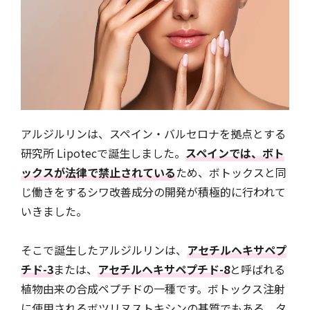
アルジルリンは、スペイン・バルセロナを拠点とする
研究所 Lipotecで誕生しました。
スペインでは、ボト
ックスが法律で禁止されている
ため、ボトックスと同
じ働きをするシワ改善成分の開発が積極的に行われて
いきました。
そこで誕生したアルジルリンは、
アセチルヘキサペプ
チド-3
または、
アセチルヘキサペプチド-8
と呼ばれる
植物由来の合成ペプチドの一種です。ボトックス注射
に使用されるボツリヌストキシンの基質でもある、タ