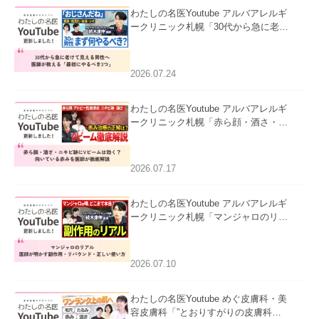
わたしの名医Youtube アルバアレルギ
ークリニック札幌「30代から急に老け
て見える男性へ｜医師が教える「最初
にやるべき3つ」」を公開いたしまし
た。
2026.07.24
わたしの名医Youtube アルバアレルギ
ークリニック札幌「赤ら顔・酒さ・ニ
キビ跡にVビームは効く？向いている
赤みを医師が徹底解説」を公開いたし
ました。
2026.07.17
わたしの名医Youtube アルバアレルギ
ークリニック札幌「マンジャロのリア
ル｜医師が明かす副作用・リバウン
ド・正しい使い方」を公開いたしまし
た。
2026.07.10
わたしの名医Youtube めぐ皮膚科・美
容皮膚科「”とおりすがりの皮膚科