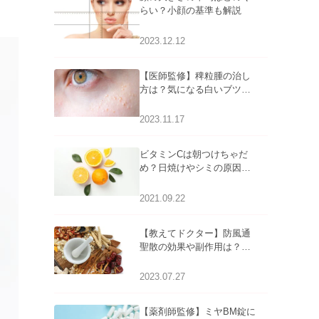
らい？小顔の基準も解説
2023.12.12
【医師監修】稗粒腫の治し
方は？気になる白いブツブ
ツの原因と自宅でできるケ
アについて
2023.11.17
ビタミンCは朝つけちゃだ
め？日焼けやシミの原因に
なるってホント？
2021.09.22
【教えてドクター】防風通
聖散の効果や副作用は？長
期服用は危険なの？
2023.07.27
【薬剤師監修】ミヤBM錠に