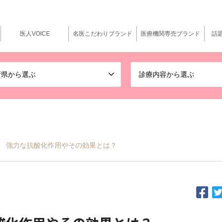
医人VOICE
名医こだわりブランド
医療機関専売ブランド
話
府県から選ぶ
診療内容から選ぶ
 強力な抗酸化作用やその効果とは？