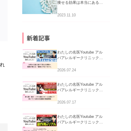
痩せる効果は本当にある
の？
2023.11.10
新着記事
わたしの名医Youtube アル
バアレルギークリニック札
れ
幌「30代から急に老けて見
える男性へ｜医師が教える
2026.07.24
「最初にやるべき3つ」」を
公開いたしました。
わたしの名医Youtube アル
バアレルギークリニック札
幌「赤ら顔・酒さ・ニキビ
跡にVビームは効く？向い
2026.07.17
ている赤みを医師が徹底解
説」を公開いたしました。
わたしの名医Youtube アル
バアレルギークリニック札
幌「マンジャロのリアル｜