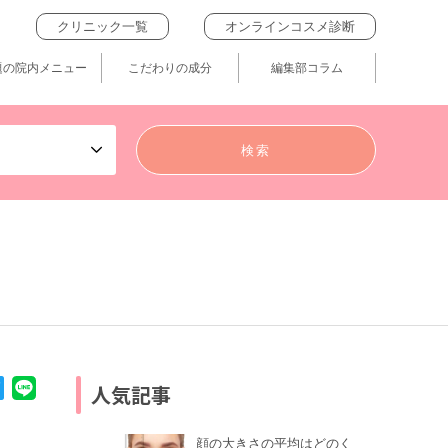
クリニック一覧
オンラインコスメ診断
題の院内メニュー
こだわりの成分
編集部コラム
人気記事
顔の大きさの平均はどのく