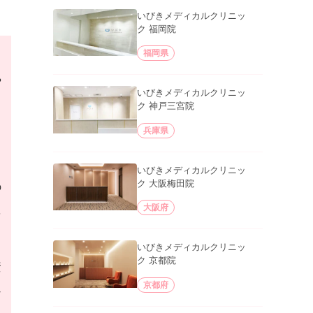
いびきメディカルクリニッ
ク 福岡院
福岡県
や
いびきメディカルクリニッ
ク 神戸三宮院
兵庫県
いびきメディカルクリニッ
ク 大阪梅田院
の
大阪府
を
いびきメディカルクリニッ
ク 京都院
資
京都府
な