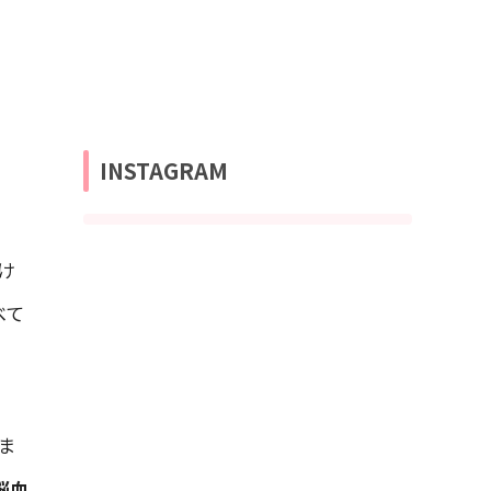
INSTAGRAM
け
べて
ま
脳血