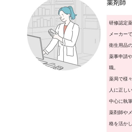
薬剤師 
研修認定薬
メーカー
衛生用品
薬事申請
職。
薬局で様
人に正し
中心に執
薬剤師や
格を活か