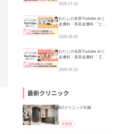
医師が明かす副作用・リバ
2026.07.10
ウンド・正しい使い方」を
公開いたしました。
わたしの名医Youtube めぐ
皮膚科・美容皮膚科「”とお
りすがりの皮膚科医”がスレ
ッズの肌悩みに本気で答え
2026.06.05
てみた」を公開いたしまし
た。
わたしの名医Youtube めぐ
皮膚科・美容皮膚科「【ヒ
アルロン酸×ボトックス併
用】ハイブリッド注入を美
2026.05.22
容皮膚科医が徹底解説」を
公開いたしました。
最新クリニック
MJクリニック札幌
北海道