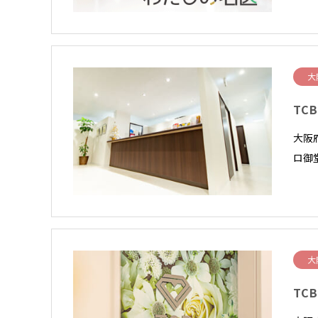
大
TC
大阪
ロ御
大
TC