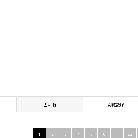
や効果の実感はいつから？
古い順
閲覧数順
1
2
3
4
5
6
…
12