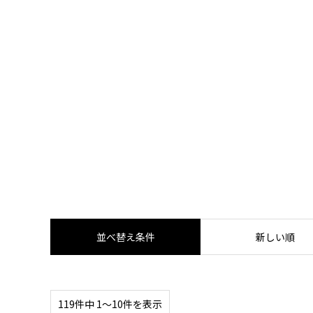
2022.07.18
【体験取材】ポテンツァの効果は？経過
並べ替え条件
新しい順
119件中 1〜10件を表示