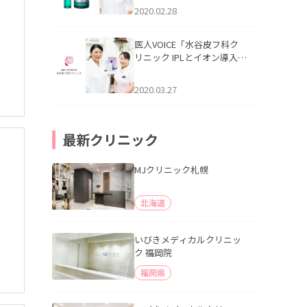
記事を掲載いたしました。
2020.02.28
医人VOICE「水谷皮フ科ク
リニック IPLとイオン導入を
セットにした治療法」を掲
載いたしました。
2020.03.27
最新クリニック
MJクリニック札幌
北海道
線
いびきメディカルクリニッ
ク 福岡院
福岡県