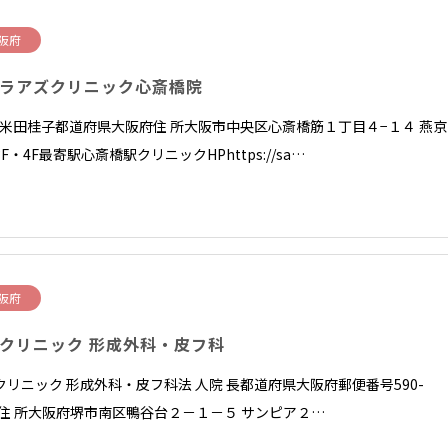
阪府
ラアズクリニック心斎橋院
長 米田桂子都道府県大阪府住 所大阪市中央区心斎橋筋１丁目４−１４ 燕京
F・4F最寄駅心斎橋駅クリニックHPhttps://sa…
阪府
クリニック 形成外科・皮フ科
クリニック 形成外科・皮フ科法 人院 長都道府県大阪府郵便番号590-
38住 所大阪府堺市南区鴨谷台２－１－５ サンピア２…