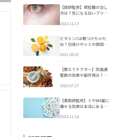
【医師監修】稗粒腫の治し
方は？気になる白いブツブ
ツの原因と自宅でできるケ
2023.11.17
アについて
ビタミンCは朝つけちゃだ
め？日焼けやシミの原因に
なるってホント？
2021.09.22
【教えてドクター】防風通
聖散の効果や副作用は？長
期服用は危険なの？
2023.07.27
【薬剤師監修】ミヤBM錠に
痩せる効果は本当にある
の？
2023.11.10