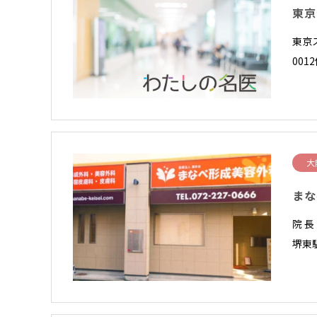
東京
東京
00
大
まな
院 
堺東駅