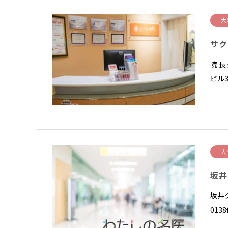
大
サク
院 
ビル3
大
坂井
坂井
01