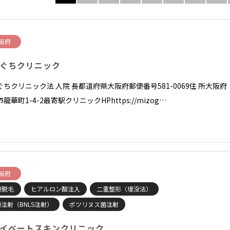
阪府
ぐちクリニック
ぐちクリニック法 人院 長都道府県大阪府郵便番号581-0069住 所大阪府
龍華町1-4-2最寄駅クリニックHPhttps://mizog…
阪府
療脱毛
ヒアルロン酸注入
二重整形（埋没法）
注射（BNLS注射）
ボツリヌス菌注射
イベートスキンクリニック