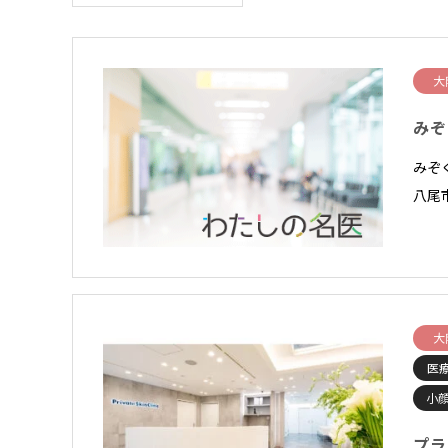
大
みぞ
みぞ
八尾市
大
医
小顔
プラ