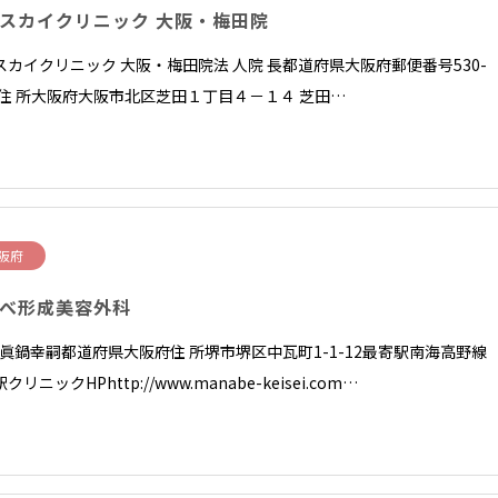
スカイクリニック 大阪・梅田院
スカイクリニック 大阪・梅田院法 人院 長都道府県大阪府郵便番号530-
12住 所大阪府大阪市北区芝田１丁目４－１４ 芝田…
阪府
べ形成美容外科
長 眞鍋幸嗣都道府県大阪府住 所堺市堺区中瓦町1-1-12最寄駅南海高野
クリニックHPhttp://www.manabe-keisei.com…