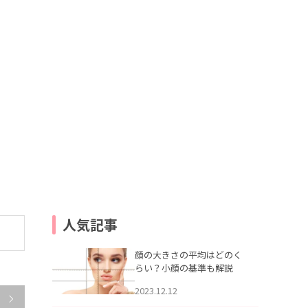
2022.05.16
【体験取材】最新ピー
人気記事
顔の大きさの平均はどのく
らい？小顔の基準も解説
2023.12.12
