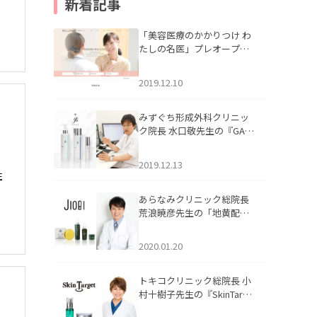
新着記事
「美容医療のかかりつけ わ
たしの名医」プレオープン
いたしました。
2019.12.10
みずぐち形成外科クリニッ
ク院長 水口敬先生の『GAU
DISKIN（ガウディスキ
ン）』の記事を掲載いたし
2019.12.13
ました。
住
あらなみクリニック総院長
荒浪暁彦先生の「地黄配合
JIOBI」の記事を掲載いたし
ました。
2020.01.20
トキコクリニック総院長 小
村十樹子先生の『SkinTarge
t（スキンターゲット）』の