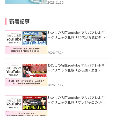
2023.11.10
新着記事
わたしの名医Youtube アルバアレルギ
ークリニック札幌「30代から急に老け
て見える男性へ｜医師が教える「最初
にやるべき3つ」」を公開いたしまし
た。
2026.07.24
わたしの名医Youtube アルバアレルギ
ークリニック札幌「赤ら顔・酒さ・ニ
キビ跡にVビームは効く？向いている赤
みを医師が徹底解説」を公開いたしま
した。
2026.07.17
わたしの名医Youtube アルバアレルギ
ークリニック札幌「マンジャロのリア
ル｜医師が明かす副作用・リバウン
ド・正しい使い方」を公開いたしまし