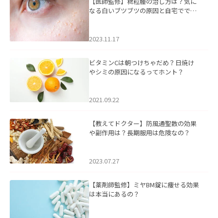
【医師監修】稗粒腫の治し方は？気に
なる白いブツブツの原因と自宅ででき
るケアについて
2023.11.17
ビタミンCは朝つけちゃだめ？日焼け
やシミの原因になるってホント？
2021.09.22
【教えてドクター】防風通聖散の効果
や副作用は？長期服用は危険なの？
2023.07.27
【薬剤師監修】ミヤBM錠に痩せる効果
は本当にあるの？