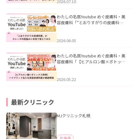
た。
2026.07.10
わたしの名医Youtube めぐ皮膚科・美
容皮膚科「”とおりすがりの皮膚科
医”がスレッズの肌悩みに本気で答えて
みた」を公開いたしました。
2026.06.05
わたしの名医Youtube めぐ皮膚科・美
容皮膚科「【ヒアルロン酸×ボトック
ス併用】ハイブリッド注入を美容皮膚
科医が徹底解説」を公開いたしまし
た。
2026.05.22
最新クリニック
MJクリニック札幌
北海道