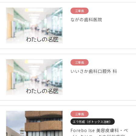
三重県
ながの歯科医院
三重県
いいさか歯科口腔外 科
三重県
エラ形成（ボトックス注射）
Forebo Ise 美容皮膚科・ペ