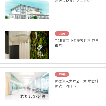
津かじわらクリニック
三重県
TCB東京中央美容外科 四日
市院
三重県
医療法人大木会 大 木歯科
医院 四日市