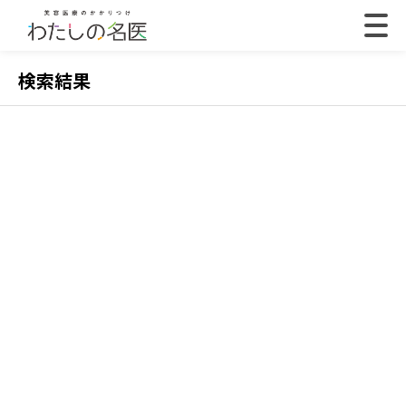
検索結果
2022.07.18
202
【体験取材】ポテンツァの効果は？経過や効果の
【
実感はいつから？
レ