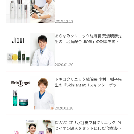
ン）』の記事を掲載いたしました。
2019.12.13
あらなみクリニック総院長 荒浪暁彦先
生の「地黄配合 JIOBI」の記事を掲載
いたしました。
2020.01.20
トキコクリニック総院長 小村十樹子先
生の『SkinTarget（スキンターゲッ
ト）』の記事を掲載いたしました。
2020.02.28
医人VOICE「水谷皮フ科クリニック IPL
とイオン導入をセットにした治療法」
を掲載いたしました。