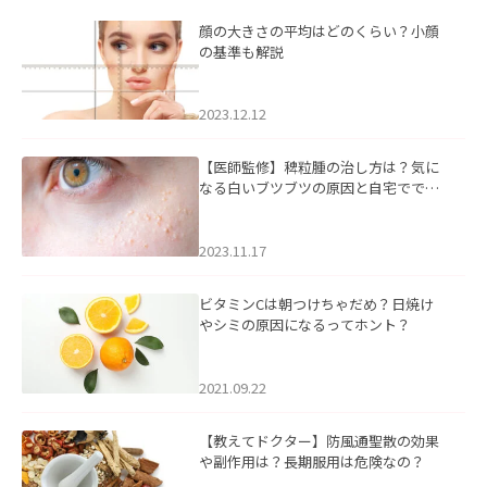
顔の大きさの平均はどのくらい？小顔
の基準も解説
2023.12.12
【医師監修】稗粒腫の治し方は？気に
なる白いブツブツの原因と自宅ででき
るケアについて
2023.11.17
ビタミンCは朝つけちゃだめ？日焼け
やシミの原因になるってホント？
2021.09.22
【教えてドクター】防風通聖散の効果
や副作用は？長期服用は危険なの？