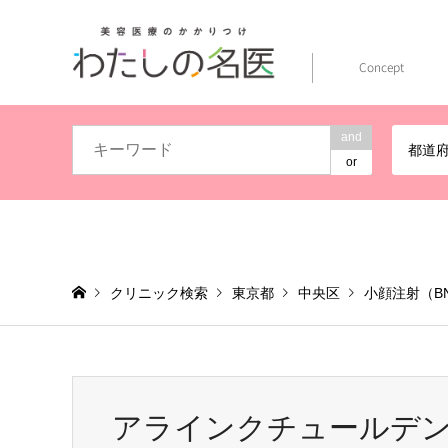
Concept
and
都道
or
クリニック検索
東京都
中央区
小顔注射（B
アラインクチュールデン