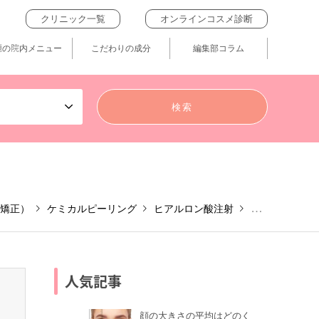
クリニック一覧
オンラインコスメ診断
題の院内メニュー
こだわりの成分
編集部コラム
矯正）
ケミカルピーリング
ヒアルロン酸注射
ニキビ・傷跡
人気記事
顔の大きさの平均はどのく