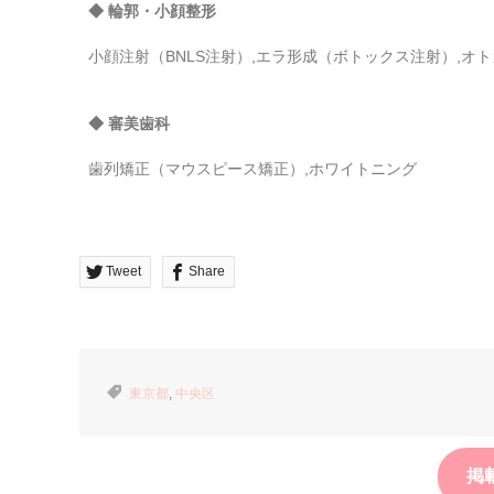
◆ 輪郭・小顔整形
小顔注射（BNLS注射）,エラ形成（ボトックス注射）,オ
◆ 審美歯科
歯列矯正（マウスピース矯正）,ホワイトニング
Tweet
Share
東京都
,
中央区
掲