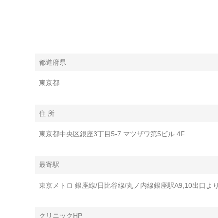
都道府県
東京都
住 所
東京都中央区銀座3丁目5-7 マツザワ第5ビル 4F
最寄駅
東京メトロ 銀座線/⽇⽐⾕線/丸ノ内線銀座駅A9,10出⼝よ
クリニックHP