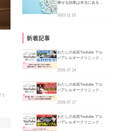
痩せる効果は本当にある
の？
2023.11.10
新着記事
わたしの名医Youtube アル
バアレルギークリニック札
幌「30代から急に老けて見
える男性へ｜医師が教える
2026.07.24
「最初にやるべき3つ」」を
公開いたしました。
わたしの名医Youtube アル
バアレルギークリニック札
行う
幌「赤ら顔・酒さ・ニキビ
跡にVビームは効く？向い
2026.07.17
ている赤みを医師が徹底解
説」を公開いたしました。
わたしの名医Youtube アル
バアレルギークリニック札
幌「マンジャロのリアル｜