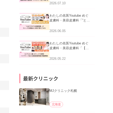
医師が明かす副作用・リバ
2026.07.10
ウンド・正しい使い方」を
公開いたしました。
わたしの名医Youtube めぐ
皮膚科・美容皮膚科「”とお
りすがりの皮膚科医”がスレ
ッズの肌悩みに本気で答え
2026.06.05
てみた」を公開いたしまし
た。
わたしの名医Youtube めぐ
皮膚科・美容皮膚科「【ヒ
アルロン酸×ボトックス併
用】ハイブリッド注入を美
2026.05.22
容皮膚科医が徹底解説」を
公開いたしました。
最新クリニック
MJクリニック札幌
北海道