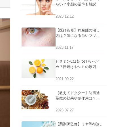
らい？小顔の基準も解説
2023.12.12
【医師監修】稗粒腫の治し
方は？気になる白いブツブ
ツの原因と自宅でできるケ
アについて
2023.11.17
ビタミンCは朝つけちゃだ
め？日焼けやシミの原因に
なるってホント？
2021.09.22
【教えてドクター】防風通
聖散の効果や副作用は？長
期服用は危険なの？
2023.07.27
【薬剤師監修】ミヤBM錠に