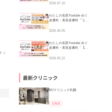
医師が明かす副作用・リバ
2026.07.10
ウンド・正しい使い方」を
公開いたしました。
わたしの名医Youtube めぐ
皮膚科・美容皮膚科「”とお
りすがりの皮膚科医”がスレ
ッズの肌悩みに本気で答え
2026.06.05
てみた」を公開いたしまし
た。
わたしの名医Youtube めぐ
皮膚科・美容皮膚科「【ヒ
アルロン酸×ボトックス併
ティ
用】ハイブリッド注入を美
2026.05.22
容皮膚科医が徹底解説」を
公開いたしました。
最新クリニック
MJクリニック札幌
北海道