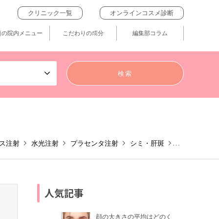
クリニック一覧
オンラインコスメ診断
題の院内メニュー
こだわりの成分
編集部コラム
ス注射
水光注射
プラセンタ注射
シミ・肝斑
ヒアルロン酸
人気記事
顔の大きさの平均はどのく