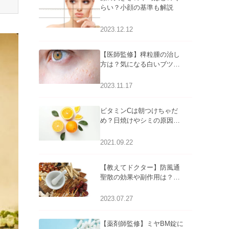
らい？小顔の基準も解説
2023.12.12
【医師監修】稗粒腫の治し
方は？気になる白いブツブ
ツの原因と自宅でできるケ
アについて
2023.11.17
ビタミンCは朝つけちゃだ
め？日焼けやシミの原因に
なるってホント？
2021.09.22
【教えてドクター】防風通
聖散の効果や副作用は？長
期服用は危険なの？
2023.07.27
【薬剤師監修】ミヤBM錠に