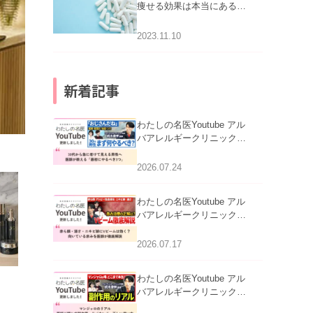
痩せる効果は本当にある
の？
2023.11.10
新着記事
わたしの名医Youtube アル
バアレルギークリニック札
幌「30代から急に老けて見
える男性へ｜医師が教える
2026.07.24
「最初にやるべき3つ」」を
公開いたしました。
わたしの名医Youtube アル
バアレルギークリニック札
幌「赤ら顔・酒さ・ニキビ
跡にVビームは効く？向い
2026.07.17
ている赤みを医師が徹底解
説」を公開いたしました。
わたしの名医Youtube アル
バアレルギークリニック札
幌「マンジャロのリアル｜