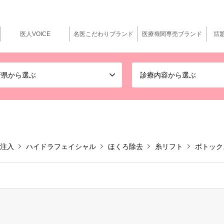
医人VOICE
名医こだわりブランド
医療機関専売ブランド
話
府県から選ぶ
診療内容から選ぶ
注入
ハイドラフェイシャル
ほくろ除去
糸リフト
ボトック