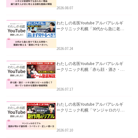
ました。
2026.08.07
わたしの名医Youtube アルバアレルギ
ークリニック札幌「30代から急に老け
て見える男性へ｜医師が教える「最初
にやるべき3つ」」を公開いたしまし
た。
2026.07.24
わたしの名医Youtube アルバアレルギ
ークリニック札幌「赤ら顔・酒さ・ニ
キビ跡にVビームは効く？向いている赤
みを医師が徹底解説」を公開いたしま
した。
2026.07.17
わたしの名医Youtube アルバアレルギ
ークリニック札幌「マンジャロのリア
ル｜医師が明かす副作用・リバウン
ド・正しい使い方」を公開いたしまし
た。
2026.07.10