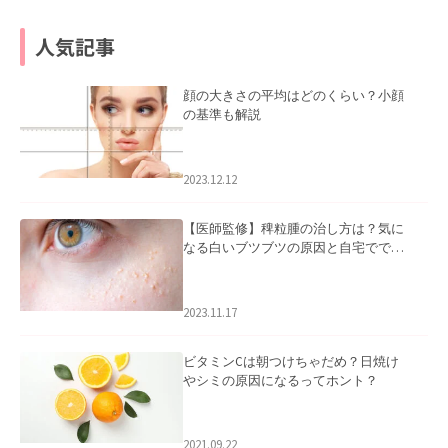
人気記事
顔の大きさの平均はどのくらい？小顔
の基準も解説
2023.12.12
【医師監修】稗粒腫の治し方は？気に
なる白いブツブツの原因と自宅ででき
るケアについて
2023.11.17
ビタミンCは朝つけちゃだめ？日焼け
やシミの原因になるってホント？
2021.09.22