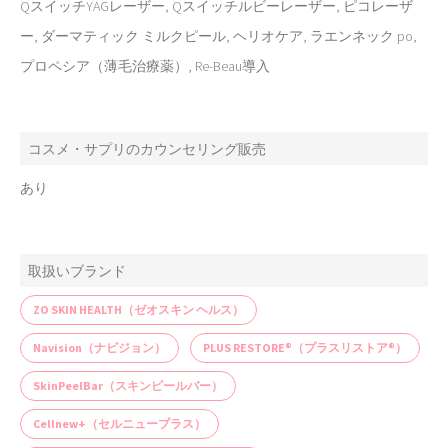
QスイッチYAGレーザー, Qスイッチルビーレーザー, ピコレーザ
ー, ダーマティック ミルクピール, ヘリオケア, ラエンネック po,
プロペシア（薄毛治療薬）, Re-Beau導入
コスメ・サプリのカウンセリング販売
あり
取扱いブランド
ZO SKIN HEALTH（ゼオスキン ヘルス）
Navision（ナビジョン）
PLUS RESTORE®（プラスリストア®）
SkinPeelBar（スキンピールバー）
Cellnew+（セルニュープラス）