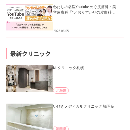
わたしの名医Youtube めぐ皮膚科・美
容皮膚科「”とおりすがりの皮膚科
医”がスレッズの肌悩みに本気で答えて
みた」を公開いたしました。
2026.06.05
最新クリニック
MJクリニック札幌
北海道
いびきメディカルクリニック 福岡院
福岡県