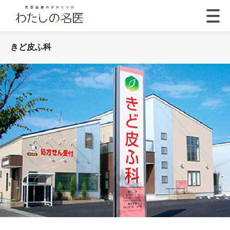
きど皮ふ科