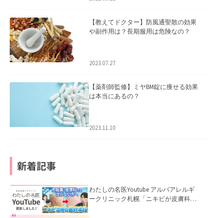
【教えてドクター】防風通聖散の効果
や副作用は？長期服用は危険なの？
2023.07.27
【薬剤師監修】ミヤBM錠に痩せる効果
は本当にあるの？
2023.11.10
新着記事
わたしの名医Youtube アルバアレルギ
ークリニック札幌「ニキビが皮膚科で
も治らない理由｜繰り返す人が次に考
える治療を医師が解説」を公開いたし