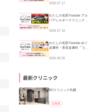
跡にVビームは効く？向い
2026.07.17
ている赤みを医師が徹底解
説」を公開いたしました。
わたしの名医Youtube アル
バアレルギークリニック札
幌「マンジャロのリアル｜
医師が明かす副作用・リバ
2026.07.10
ウンド・正しい使い方」を
公開いたしました。
わたしの名医Youtube めぐ
皮膚科・美容皮膚科「”とお
りすがりの皮膚科医”がスレ
ッズの肌悩みに本気で答え
2026.06.05
てみた」を公開いたしまし
た。
最新クリニック
MJクリニック札幌
北海道