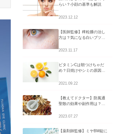
らい？小顔の基準も解説
2023.12.12
【医師監修】稗粒腫の治し
方は？気になる白いブツブ
ツの原因と自宅でできるケ
アについて
2023.11.17
ビタミンCは朝つけちゃだ
め？日焼けやシミの原因に
なるってホント？
2021.09.22
【教えてドクター】防風通
聖散の効果や副作用は？長
期服用は危険なの？
2023.07.27
【薬剤師監修】ミヤBM錠に