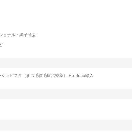
ショナル・黒子除去
ど
ッシュビスタ（まつ毛貧毛症治療薬）,Re-Beau導入