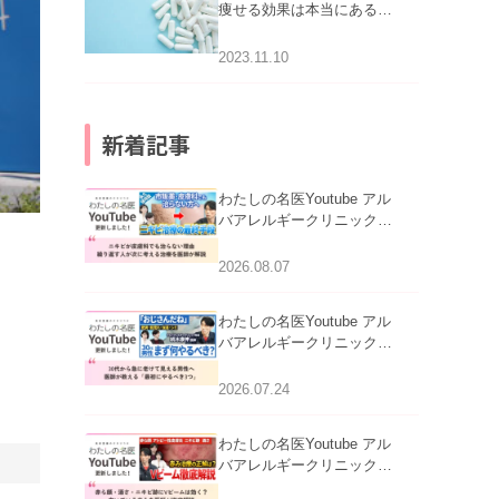
痩せる効果は本当にある
の？
2023.11.10
新着記事
わたしの名医Youtube アル
バアレルギークリニック札
幌「ニキビが皮膚科でも治
らない理由｜繰り返す人が
2026.08.07
次に考える治療を医師が解
説」を公開いたしました。
わたしの名医Youtube アル
バアレルギークリニック札
幌「30代から急に老けて見
える男性へ｜医師が教える
2026.07.24
「最初にやるべき3つ」」を
公開いたしました。
わたしの名医Youtube アル
バアレルギークリニック札
幌「赤ら顔・酒さ・ニキビ