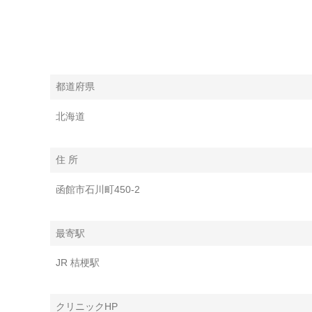
都道府県
北海道
住 所
函館市石川町450-2
最寄駅
JR 桔梗駅
クリニックHP