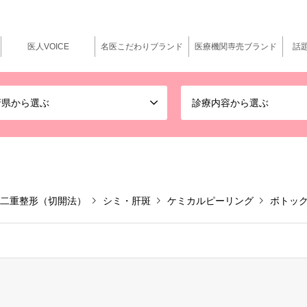
医人VOICE
名医こだわりブランド
医療機関専売ブランド
話
府県から選ぶ
診療内容から選ぶ
二重整形（切開法）
シミ・肝斑
ケミカルピーリング
ボトッ