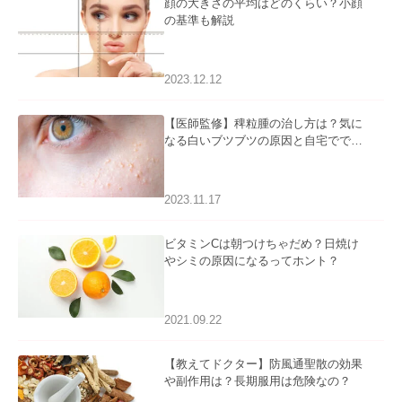
顔の大きさの平均はどのくらい？小顔
の基準も解説
2023.12.12
【医師監修】稗粒腫の治し方は？気に
なる白いブツブツの原因と自宅ででき
るケアについて
2023.11.17
ビタミンCは朝つけちゃだめ？日焼け
やシミの原因になるってホント？
2021.09.22
【教えてドクター】防風通聖散の効果
や副作用は？長期服用は危険なの？