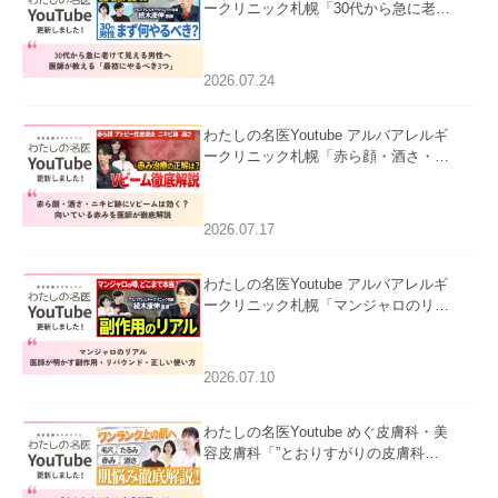
ークリニック札幌「30代から急に老け
て見える男性へ｜医師が教える「最初
にやるべき3つ」」を公開いたしまし
た。
2026.07.24
わたしの名医Youtube アルバアレルギ
ークリニック札幌「赤ら顔・酒さ・ニ
キビ跡にVビームは効く？向いている
赤みを医師が徹底解説」を公開いたし
ました。
2026.07.17
わたしの名医Youtube アルバアレルギ
ークリニック札幌「マンジャロのリア
ル｜医師が明かす副作用・リバウン
ド・正しい使い方」を公開いたしまし
た。
2026.07.10
わたしの名医Youtube めぐ皮膚科・美
容皮膚科「”とおりすがりの皮膚科
医”がスレッズの肌悩みに本気で答えて
みた」を公開いたしました。