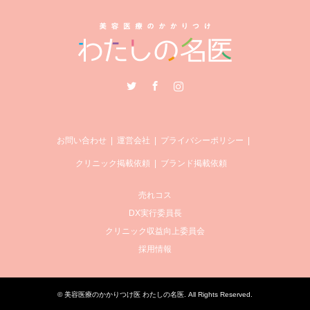
Twitter
Facebook
Instagram
お問い合わせ
運営会社
プライバシーポリシー
クリニック掲載依頼
ブランド掲載依頼
売れコス
DX実行委員長
クリニック収益向上委員会
採用情報
©
美容医療のかかりつけ医 わたしの名医
. All Rights Reserved.