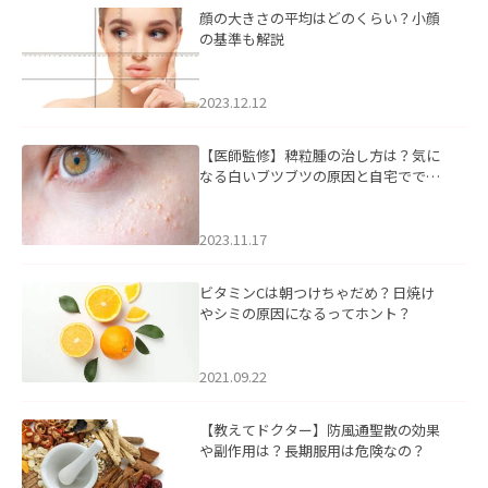
顔の大きさの平均はどのくらい？小顔
の基準も解説
2023.12.12
【医師監修】稗粒腫の治し方は？気に
なる白いブツブツの原因と自宅ででき
るケアについて
2023.11.17
ビタミンCは朝つけちゃだめ？日焼け
やシミの原因になるってホント？
2021.09.22
【教えてドクター】防風通聖散の効果
や副作用は？長期服用は危険なの？