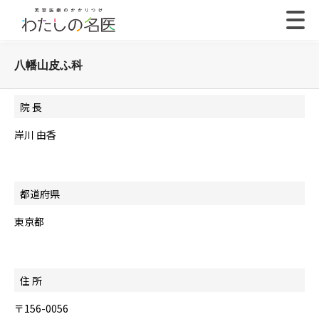
八幡山皮ふ科
院 長
岸川 由香
都道府県
東京都
住 所
〒156-0056