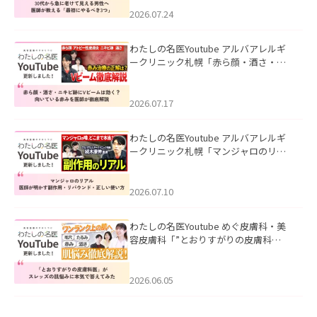
にやるべき3つ」」を公開いたしまし
た。
2026.07.24
わたしの名医Youtube アルバアレルギ
ークリニック札幌「赤ら顔・酒さ・ニ
キビ跡にVビームは効く？向いている赤
みを医師が徹底解説」を公開いたしま
した。
2026.07.17
わたしの名医Youtube アルバアレルギ
ークリニック札幌「マンジャロのリア
ル｜医師が明かす副作用・リバウン
ド・正しい使い方」を公開いたしまし
た。
2026.07.10
わたしの名医Youtube めぐ皮膚科・美
容皮膚科「”とおりすがりの皮膚科
医”がスレッズの肌悩みに本気で答えて
みた」を公開いたしました。
2026.06.05