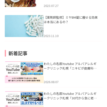
2023.07.27
【薬剤師監修】ミヤBM錠に痩せる効果
は本当にあるの？
2023.11.10
新着記事
わたしの名医Youtube アルバアレルギ
ークリニック札幌「ニキビが皮膚科で
も治らない理由｜繰り返す人が次に考
える治療を医師が解説」を公開いたし
ました。
2026.08.07
わたしの名医Youtube アルバアレルギ
ークリニック札幌「30代から急に老け
て見える男性へ｜医師が教える「最初