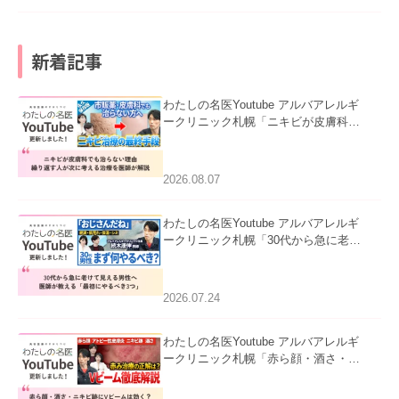
新着記事
わたしの名医Youtube アルバアレルギ
ークリニック札幌「ニキビが皮膚科で
も治らない理由｜繰り返す人が次に考
える治療を医師が解説」を公開いたし
ました。
2026.08.07
わたしの名医Youtube アルバアレルギ
ークリニック札幌「30代から急に老け
て見える男性へ｜医師が教える「最初
にやるべき3つ」」を公開いたしまし
た。
2026.07.24
わたしの名医Youtube アルバアレルギ
ークリニック札幌「赤ら顔・酒さ・ニ
キビ跡にVビームは効く？向いている
赤みを医師が徹底解説」を公開いたし