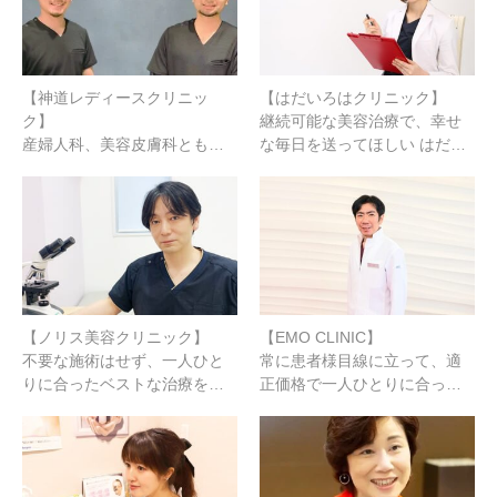
【神道レディースクリニッ
【はだいろはクリニック】
ク】
継続可能な美容治療で、幸せ
産婦人科、美容皮膚科とも…
な毎日を送ってほしい はだ…
【ノリス美容クリニック】
【EMO CLINIC】
不要な施術はせず、一人ひと
常に患者様目線に立って、適
りに合ったベストな治療を…
正価格で一人ひとりに合っ…