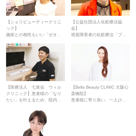
【シェリビューティークリニ
【公益社団法人化粧療法協
ック】
会】
施術との相性もいい「ゼオ…
視覚障害者の化粧療法「ブ…
【医療法人 七覚会 ウィル
【Bella Beauty CLINIC 大阪心
クリニック】患者様の「なり
斎橋院】
たい」を叶えるため、院内…
患者様に寄り添い、一人ひ…