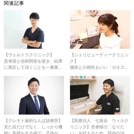
関連記事
【ヴェルトラクリニック】
【シェリビューティークリニッ
患者様と信頼関係を築き、結果
ク】
に満足して頂くことを一番重…
施術との相性もいい「ゼオス…
【クレモト歯科なんば診療所】
【医療法人 七覚会 ウィルク
見た目だけでなく、しっかり機
リニック】患者様の「なりた
能し長持ちする歯で、子供か…
い」を叶えるため、院内の治…