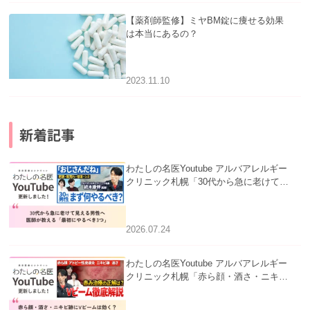
【薬剤師監修】ミヤBM錠に痩せる効果
は本当にあるの？
2023.11.10
新着記事
わたしの名医Youtube アルバアレルギー
クリニック札幌「30代から急に老けて見
える男性へ｜医師が教える「最初にやる
べき3つ」」を公開いたしました。
2026.07.24
わたしの名医Youtube アルバアレルギー
クリニック札幌「赤ら顔・酒さ・ニキビ
跡にVビームは効く？向いている赤みを
医師が徹底解説」を公開いたしました。