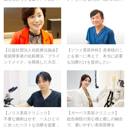
【公益社団法人化粧療法協会】
【ツツイ美容外科】患者様のこ
視覚障害者の化粧療法「ブライ
とを第一に考えて、本当に必要
ンドメイク」を開発した大石…
な治療だけを提供したい
【ノリス美容クリニック】
【ガーベラ美容クリニック】
不要な施術はせず、一人ひとり
総合病院の安心感と癒しの融合
に合ったベストな治療を提案…
で、通いやすい美容医療を