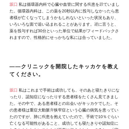
坂口
私は循環器内科で心臓や血管に関する疾患を診ていまし
た。循環器内科は、この薬を20秒以内に投与しなかったら患
者様が亡くなってしまうかもしれないといった状況もあり、
いろいろな面で追い込まれることがあります。逆に言うと、
薬を投与すれば30分といった単位で結果がフィードバックさ
れますので、性格的にせっかちな私には合っていました。
――クリニックを開院したキッカケを教え
てください。
坂口
私はこれまで手術は成功しても、そのあと寝たきりにな
ったり、認知症になったりする患者様をたくさん見てきまし
た。その中で、ある患者様との出会いがキッカケでした。そ
の患者様は重症大動脈弁狭窄症という心臓の病気を患ってい
たのですが、肺に疾患を抱えていたので、手術で10％ぐらい
亡くなる可能性があること、成功しても寝たきりや認知症に