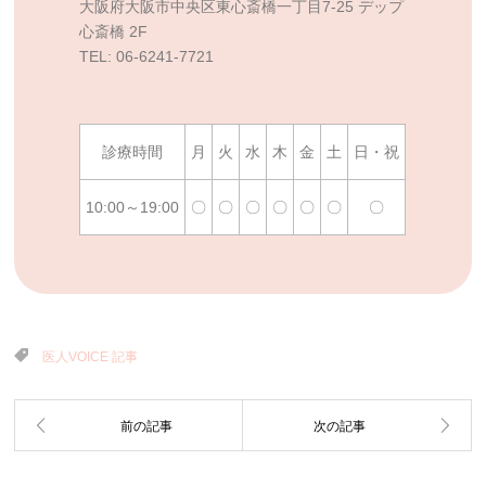
大阪府大阪市中央区東心斎橋一丁目7-25 デップ
心斎橋 2F
TEL: 06-6241-7721
診療時間
月
火
水
木
金
土
日・祝
10:00～19:00
〇
〇
〇
〇
〇
〇
〇
医人VOICE 記事