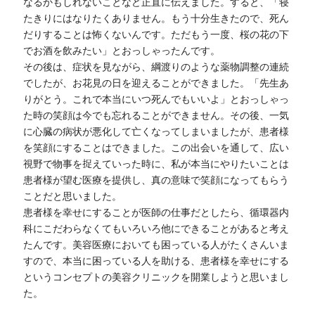
なるかもしれないことなど正直に伝えました。すると、「寝
たきりにはなりたくありません。もう十分生きたので、死ん
だりすることは怖くないんです。ただもう一度、桜の花の下
でお酒を飲みたい」とおっしゃったんです。
その後は、症状を見ながら、綱渡りのような薬物調整の連続
でしたが、お花見の日を迎えることができました。「先生あ
りがとう。これで本当にいつ死んでもいいよ」とおっしゃっ
た時の笑顔は今でも忘れることができません。その後、一気
に心臓の病状が悪化して亡くなってしまいましたが、患者様
を笑顔にすることはできました。この出会いを通して、広い
視野で物事を捉えていった時に、私が本当にやりたいことは
患者様が望む医療を提供し、真の意味で笑顔になってもらう
ことだと思いました。
患者様を幸せにすることが医師の仕事だとしたら、循環器内
科にこだわらなくてもいろいろ他にできることがあると考え
たんです。美容医療においても困っている人がたくさんいま
すので、本当に困っている人を助ける、患者様を幸せにする
というコンセプトの美容クリニックを開業しようと思いまし
た。