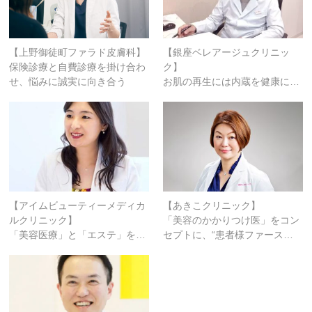
【上野御徒町ファラド皮膚科】
【銀座ベレアージュクリニッ
保険診療と自費診療を掛け合わ
ク】
せ、悩みに誠実に向き合う
お肌の再生には内蔵を健康に…
【アイムビューティーメディカ
【あきこクリニック】
ルクリニック】
「美容のかかりつけ医」をコン
「美容医療」と「エステ」を…
セプトに、“患者様ファース…