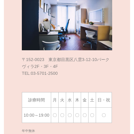
〒152-0023 東京都目黒区八雲3-12-10パーク
ヴィラ2F・3F・4F
TEL:03-5701-2500
診療時間
月
火
水
木
金
土
日・祝
10:00～19:00
〇
〇
〇
〇
〇
〇
〇
年中無休