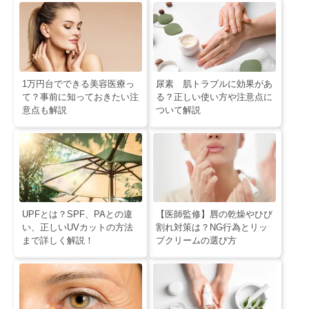
1万円台でできる美容医療っ
尿素 肌トラブルに効果があ
て？事前に知っておきたい注
る？正しい使い方や注意点に
意点も解説
ついて解説
UPFとは？SPF、PAとの違
【医師監修】唇の乾燥やひび
い、正しいUVカットの方法
割れ対策は？NG行為とリッ
まで詳しく解説！
プクリームの選び方