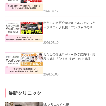
キビ跡にVビームは効く？向いている
赤みを医師が徹底解説」を公開いたし
ました。
2026.07.17
わたしの名医Youtube アルバアレルギ
ークリニック札幌「マンジャロのリア
ル｜医師が明かす副作用・リバウン
ド・正しい使い方」を公開いたしまし
た。
2026.07.10
わたしの名医Youtube めぐ皮膚科・美
容皮膚科「”とおりすがりの皮膚科
医”がスレッズの肌悩みに本気で答えて
みた」を公開いたしました。
2026.06.05
最新クリニック
MJクリニック札幌