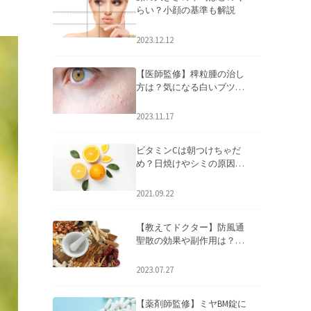
らい？小顔の基準も解説
2023.12.12
【医師監修】稗粒腫の治し
方は？気になる白いブツブ
ツの原因と自宅でできるケ
アについて
2023.11.17
ビタミンCは朝つけちゃだ
め？日焼けやシミの原因に
なるってホント？
2021.09.22
【教えてドクター】防風通
聖散の効果や副作用は？長
期服用は危険なの？
2023.07.27
【薬剤師監修】ミヤBM錠に