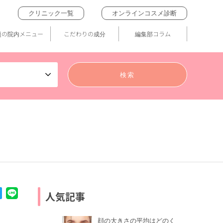
クリニック一覧
オンラインコスメ診断
題の院内メニュー
こだわりの成分
編集部コラム
人気記事
顔の大きさの平均はどのく