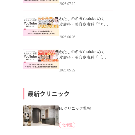
医師が明かす副作用・リバ
2026.07.10
ウンド・正しい使い方」を
公開いたしました。
わたしの名医Youtube めぐ
皮膚科・美容皮膚科「”とお
りすがりの皮膚科医”がスレ
ッズの肌悩みに本気で答え
2026.06.05
てみた」を公開いたしまし
た。
わたしの名医Youtube めぐ
皮膚科・美容皮膚科「【ヒ
アルロン酸×ボトックス併
用】ハイブリッド注入を美
2026.05.22
容皮膚科医が徹底解説」を
公開いたしました。
最新クリニック
MJクリニック札幌
北海道