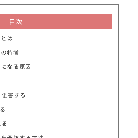
目次
スとは
スの特徴
スになる原因
阻害する
る
れる
スを予防する方法