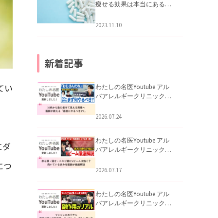
痩せる効果は本当にある
の？
2023.11.10
新着記事
てい
わたしの名医Youtube アル
バアレルギークリニック札
幌「30代から急に老けて見
える男性へ｜医師が教える
2026.07.24
「最初にやるべき3つ」」を
公開いたしました。
わたしの名医Youtube アル
にダ
バアレルギークリニック札
幌「赤ら顔・酒さ・ニキビ
につ
跡にVビームは効く？向いて
2026.07.17
いる赤みを医師が徹底解
説」を公開いたしました。
わたしの名医Youtube アル
バアレルギークリニック札
幌「マンジャロのリアル｜