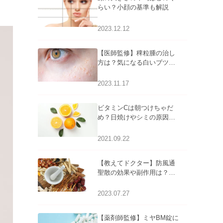
らい？小顔の基準も解説
2023.12.12
【医師監修】稗粒腫の治し
方は？気になる白いブツブ
ツの原因と自宅でできるケ
アについて
2023.11.17
ビタミンCは朝つけちゃだ
め？日焼けやシミの原因に
なるってホント？
2021.09.22
【教えてドクター】防風通
聖散の効果や副作用は？長
期服用は危険なの？
2023.07.27
【薬剤師監修】ミヤBM錠に