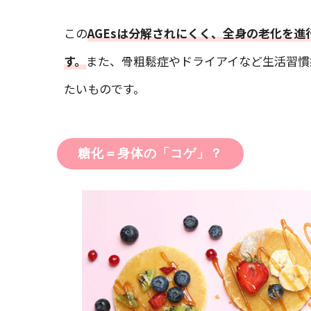
この
AGEsは分解されにくく、全身の老化を
す。
また、骨粗鬆症やドライアイなど生活習慣
たいものです。
糖化＝身体の「コゲ」？