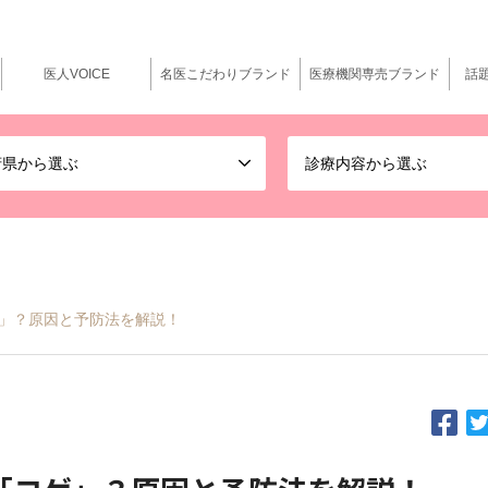
医人VOICE
名医こだわりブランド
医療機関専売ブランド
話
府県から選ぶ
診療内容から選ぶ
」？原因と予防法を解説！