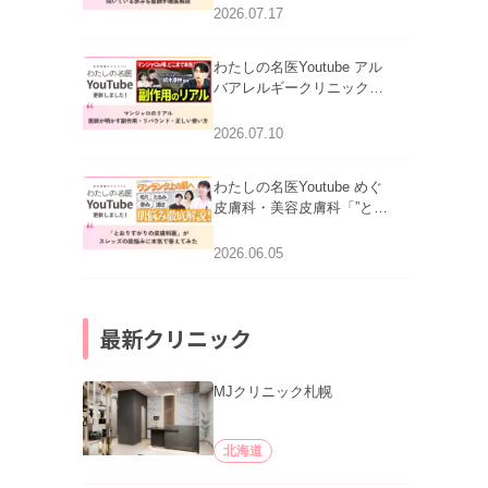
跡にVビームは効く？向い
2026.07.17
ている赤みを医師が徹底解
説」を公開いたしました。
わたしの名医Youtube アル
バアレルギークリニック札
幌「マンジャロのリアル｜
医師が明かす副作用・リバ
2026.07.10
ウンド・正しい使い方」を
公開いたしました。
わたしの名医Youtube めぐ
皮膚科・美容皮膚科「”とお
りすがりの皮膚科医”がスレ
ッズの肌悩みに本気で答え
2026.06.05
てみた」を公開いたしまし
た。
最新クリニック
MJクリニック札幌
北海道