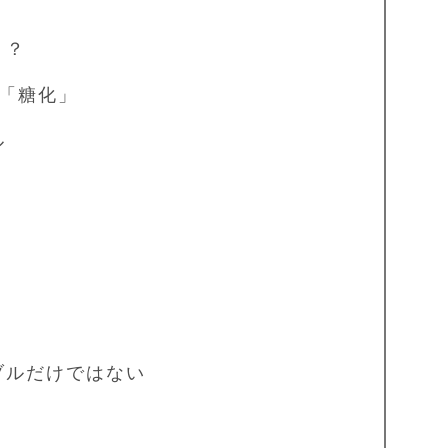
」？
「糖化」
ル
ルだけではない