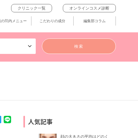
クリニック一覧
オンラインコスメ診断
題の院内メニュー
こだわりの成分
編集部コラム
人気記事
顔の大きさの平均はどのく