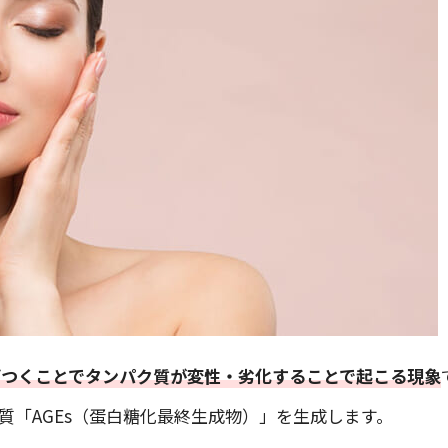
びつくことでタンパク質が変性・劣化することで起こる現象
質「AGEs（蛋白糖化最終生成物）」を生成します。