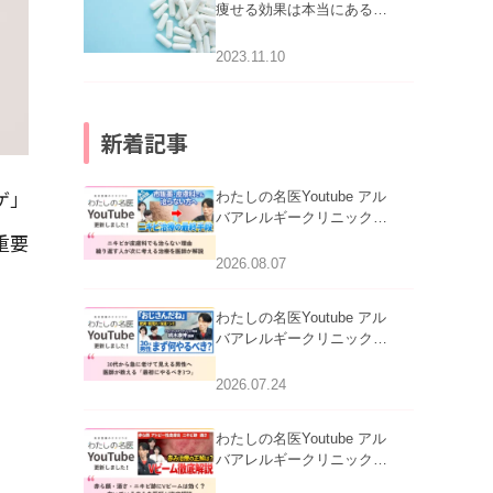
痩せる効果は本当にある
の？
2023.11.10
新着記事
ゲ」
わたしの名医Youtube アル
バアレルギークリニック札
重要
幌「ニキビが皮膚科でも治
らない理由｜繰り返す人が
2026.08.07
次に考える治療を医師が解
説」を公開いたしました。
わたしの名医Youtube アル
バアレルギークリニック札
幌「30代から急に老けて見
える男性へ｜医師が教える
2026.07.24
「最初にやるべき3つ」」を
公開いたしました。
わたしの名医Youtube アル
バアレルギークリニック札
幌「赤ら顔・酒さ・ニキビ