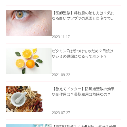
【医師監修】稗粒腫の治し方は？気に
なる白いブツブツの原因と自宅ででき
るケアについて
2023.11.17
ビタミンCは朝つけちゃだめ？日焼け
やシミの原因になるってホント？
2021.09.22
【教えてドクター】防風通聖散の効果
や副作用は？長期服用は危険なの？
2023.07.27
【薬剤師監修】ミヤBM錠に痩せる効果