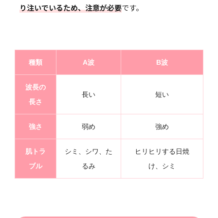
り注いでいるため、注意が必要
です。
種類
A波
B波
波長の
長い
短い
長さ
強さ
弱め
強め
肌トラ
シミ、シワ、た
ヒリヒリする日焼
ブル
るみ
け、シミ