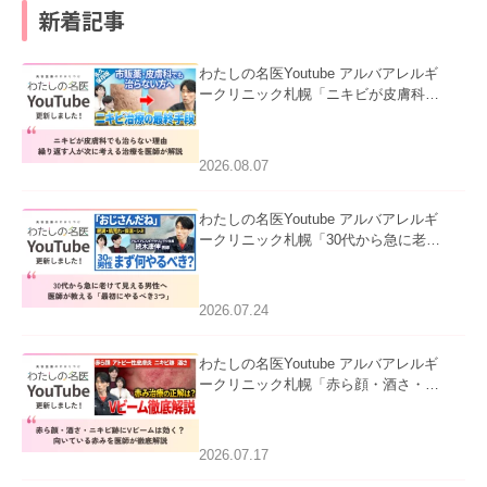
新着記事
わたしの名医Youtube アルバアレルギ
ークリニック札幌「ニキビが皮膚科で
も治らない理由｜繰り返す人が次に考
える治療を医師が解説」を公開いたし
ました。
2026.08.07
わたしの名医Youtube アルバアレルギ
ークリニック札幌「30代から急に老け
て見える男性へ｜医師が教える「最初
にやるべき3つ」」を公開いたしまし
た。
2026.07.24
わたしの名医Youtube アルバアレルギ
ークリニック札幌「赤ら顔・酒さ・ニ
キビ跡にVビームは効く？向いている
赤みを医師が徹底解説」を公開いたし
ました。
2026.07.17