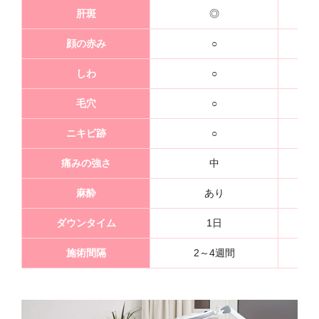
肝斑
◎
顔の赤み
○
しわ
○
毛穴
○
ニキビ跡
○
痛みの強さ
中
麻酔
あり
ダウンタイム
1日
施術間隔
2～4週間