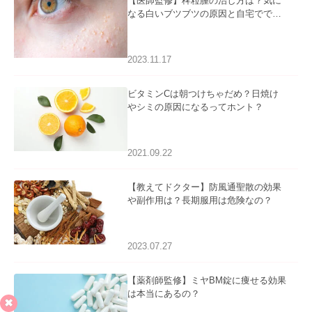
【医師監修】稗粒腫の治し方は？気に
なる白いブツブツの原因と自宅ででき
るケアについて
2023.11.17
ビタミンCは朝つけちゃだめ？日焼け
やシミの原因になるってホント？
2021.09.22
【教えてドクター】防風通聖散の効果
や副作用は？長期服用は危険なの？
2023.07.27
【薬剤師監修】ミヤBM錠に痩せる効果
は本当にあるの？