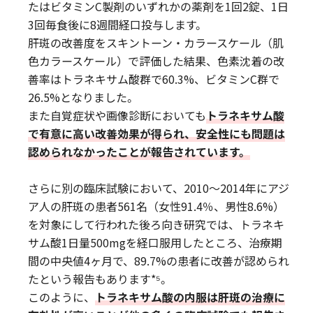
たはビタミンC製剤のいずれかの薬剤を1回2錠、1日
3回毎食後に8週間経口投与します。
肝斑の改善度をスキントーン・カラースケール（肌
色カラースケール）で評価した結果、色素沈着の改
善率はトラネキサム酸群で60.3%、ビタミンC群で
26.5%となりました。
また自覚症状や画像診断においても
トラネキサム酸
で有意に高い改善効果が得られ、安全性にも問題は
認められなかったことが報告されています。
さらに別の臨床試験において、2010～2014年にアジ
ア人の肝斑の患者561名（女性91.4％、男性8.6%）
を対象にして行われた後ろ向き研究では、トラネキ
サム酸1日量500mgを経口服用したところ、治療期
間の中央値4ヶ月で、89.7%の患者に改善が認められ
たという報告もあります*⁵。
このように、
トラネキサム酸の内服は肝斑の治療に