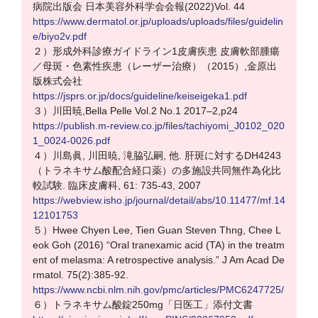
病院出版会 日本美容外科学会会報(2022)Vol. 44
https://www.dermatol.or.jp/uploads/uploads/files/guidelin
e/biyo2v.pdf
２）形成外科診療ガイドライン1皮膚疾患 皮膚軟部腫瘍
／母斑・色素性疾患（レーザー治療）（2015）,金原出
版株式会社
https://jsprs.or.jp/docs/guideline/keiseigeka1.pdf
３）川田暁,Bella Pelle Vol.2 No.1 2017–2,p24
https://publish.m-review.co.jp/files/tachiyomi_J0102_020
1_0024-0026.pdf
４）川島眞, 川田暁, 滝脇弘嗣, 他. 肝斑に対するDH4243
（トラネキサム酸配合経口薬）の多施設共同無作為化比
較試験. 臨床皮膚科, 61: 735-43, 2007
https://webview.isho.jp/journal/detail/abs/10.11477/mf.14
12101753
５）Hwee Chyen Lee, Tien Guan Steven Thng, Chee L
eok Goh (2016) “Oral tranexamic acid (TA) in the treatm
ent of melasma: A retrospective analysis.” J Am Acad De
rmatol. 75(2):385-92.
https://www.ncbi.nlm.nih.gov/pmc/articles/PMC6247725/
６）トラネキサム酸錠250mg「日医工」添付文書