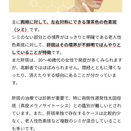
主に
両頬に対して、左右対称にできる薄茶色の色素斑
（シミ）
です。
シミのない部分との境界がはっきりと明確である老人性
色素斑に対して、
肝斑はその境界が不鮮明でぼんやりと
していることが特徴
です。
また肝斑は、30〜40歳代の女性で発症が多くみられます
が、高齢者ではほぼみられません。閉経とともに薄くな
ったり、消えたりする傾向にあることが分かっていま
す。
肝斑の治療では診断が重要で、特に両側性遅発性太田母
斑（真皮メラノサイトーシス）との鑑別が難しいとされ
ています。また、肝斑単独で存在するケースは比較的少
なく、老人性色素斑など複数のシミが混合していること
も多いです。