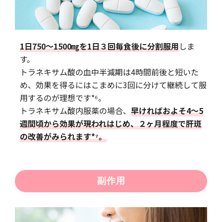
1日750〜1500㎎を1日３回毎食後に分割服用
しま
す。
トラネキサム酸の血中半減期は4時間前後と短いた
め、効果を得るにはこまめに3回に分けて継続して服
用するのが理想です*⁶。
トラネキサム酸内服薬の場合、
早ければおよそ4〜5
週間頃から効果が現われはじめ、２ヶ月程度で肝斑
の改善がみられます*⁷。
副作用