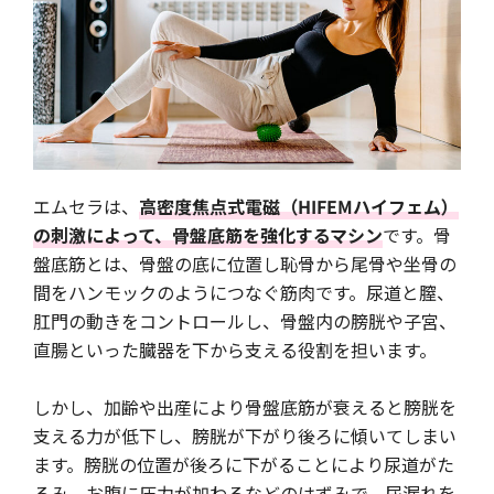
エムセラは、
高密度焦点式電磁（HIFEMハイフェム）
の刺激によって、骨盤底筋を強化するマシン
です。骨
盤底筋とは、骨盤の底に位置し恥骨から尾骨や坐骨の
間をハンモックのようにつなぐ筋肉です。尿道と膣、
肛門の動きをコントロールし、骨盤内の膀胱や子宮、
直腸といった臓器を下から支える役割を担います。
しかし、加齢や出産により骨盤底筋が衰えると膀胱を
支える力が低下し、膀胱が下がり後ろに傾いてしまい
ます。膀胱の位置が後ろに下がることにより尿道がた
るみ、お腹に圧力が加わるなどのはずみで、尿漏れを