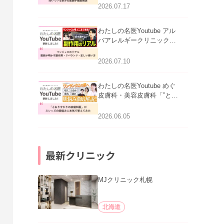
跡にVビームは効く？向い
2026.07.17
ている赤みを医師が徹底解
説」を公開いたしました。
わたしの名医Youtube アル
バアレルギークリニック札
幌「マンジャロのリアル｜
医師が明かす副作用・リバ
2026.07.10
ウンド・正しい使い方」を
公開いたしました。
わたしの名医Youtube めぐ
皮膚科・美容皮膚科「”とお
りすがりの皮膚科医”がスレ
ッズの肌悩みに本気で答え
2026.06.05
てみた」を公開いたしまし
た。
最新クリニック
MJクリニック札幌
北海道