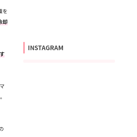
織を
冷却
INSTAGRAM
す
マ
得。
の