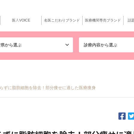
医人VOICE
名医こだわりブランド
医療機関専売ブランド
話
府県から選ぶ
診療内容から選ぶ
らずに脂肪細胞を除去！部分痩せに適した医療痩身