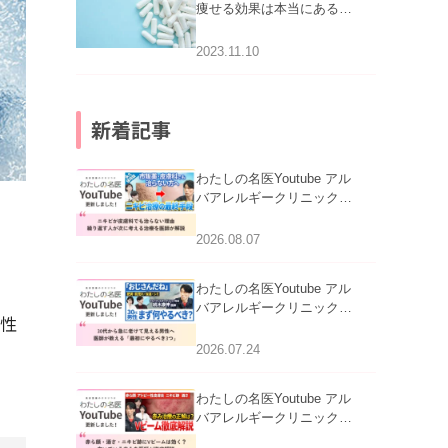
痩せる効果は本当にある
の？
2023.11.10
新着記事
わたしの名医Youtube アル
バアレルギークリニック札
で
幌「ニキビが皮膚科でも治
らない理由｜繰り返す人が
2026.08.07
次に考える治療を医師が解
説」を公開いたしました。
わたしの名医Youtube アル
バアレルギークリニック札
頼性
幌「30代から急に老けて見
える男性へ｜医師が教える
2026.07.24
「最初にやるべき3つ」」を
公開いたしました。
わたしの名医Youtube アル
バアレルギークリニック札
幌「赤ら顔・酒さ・ニキビ