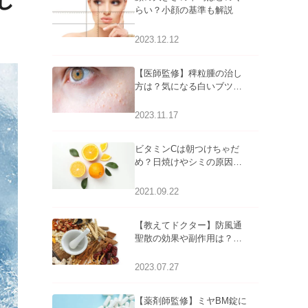
し
らい？小顔の基準も解説
2023.12.12
【医師監修】稗粒腫の治し
方は？気になる白いブツブ
ツの原因と自宅でできるケ
アについて
2023.11.17
ビタミンCは朝つけちゃだ
め？日焼けやシミの原因に
なるってホント？
2021.09.22
【教えてドクター】防風通
聖散の効果や副作用は？長
期服用は危険なの？
2023.07.27
【薬剤師監修】ミヤBM錠に