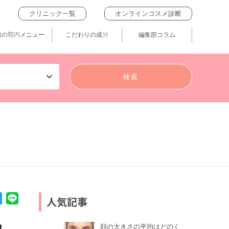
クリニック一覧
オンラインコスメ診断
題の院内メニュー
こだわりの成分
編集部コラム
人気記事
顔の大きさの平均はどのく