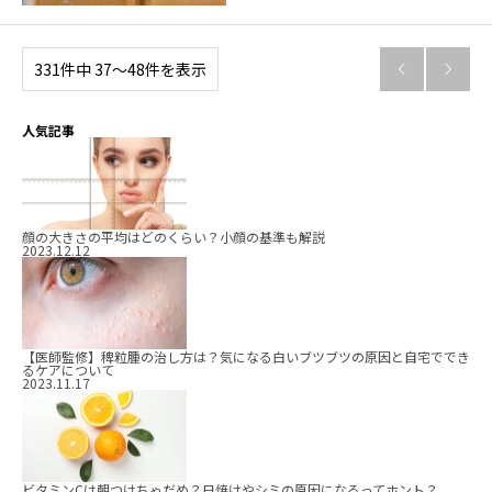
331件中 37〜48件を表示


人気記事
顔の大きさの平均はどのくらい？小顔の基準も解説
2023.12.12
【医師監修】稗粒腫の治し方は？気になる白いブツブツの原因と自宅ででき
るケアについて
2023.11.17
ビタミンCは朝つけちゃだめ？日焼けやシミの原因になるってホント？