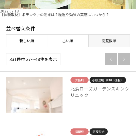
2022.07.18
【体験取材】ポテンツァの効果は？経過や効果の実感はいつから？
並べ替え条件
新しい順
古い順
閲覧数順
331件中 37〜48件を表示


大阪府
小顔注射（BNLS注射）
北浜ローズガーデンスキンク
リニック
福岡県
医療脱毛