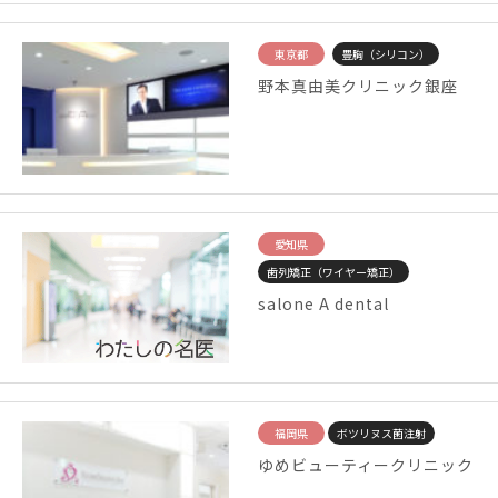
東京都
豊胸（シリコン）
野本真由美クリニック銀座
愛知県
歯列矯正（ワイヤー矯正）
salone A dental
福岡県
ボツリヌス菌注射
ゆめビューティークリニック