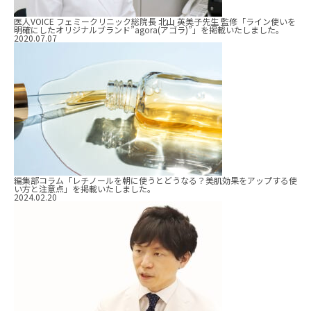
医人VOICE フェミークリニック総院長 北山 英美子先生 監修「ライン使いを
明確にしたオリジナルブランド”agora(アゴラ)”」を掲載いたしました。
2020.07.07
編集部コラム「レチノールを朝に使うとどうなる？美肌効果をアップする使
い方と注意点」を掲載いたしました。
2024.02.20