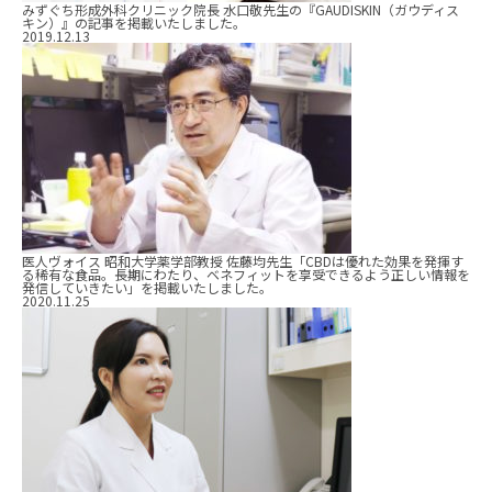
みずぐち形成外科クリニック院長 水口敬先生の『GAUDISKIN（ガウディス
キン）』の記事を掲載いたしました。
2019.12.13
医人ヴォイス 昭和大学薬学部教授 佐藤均先生「CBDは優れた効果を発揮す
る稀有な食品。長期にわたり、ベネフィットを享受できるよう正しい情報を
発信していきたい」を掲載いたしました。
2020.11.25