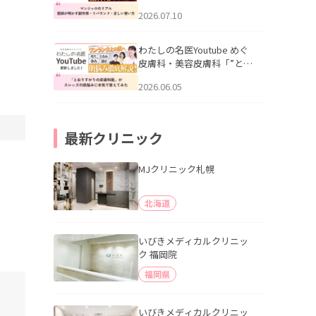
幌「マンジャロのリアル｜
2026.07.10
医師が明かす副作用・リバ
ウンド・正しい使い方」を
公開いたしました。
わたしの名医Youtube めぐ
皮膚科・美容皮膚科「”とお
りすがりの皮膚科医”がスレ
2026.06.05
ッズの肌悩みに本気で答え
てみた」を公開いたしまし
た。
最新クリニック
MJクリニック札幌
北海道
いびきメディカルクリニッ
ク 福岡院
福岡県
いびきメディカルクリニッ