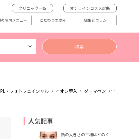
クリニック一覧
オンラインコスメ診断
題の院内メニュー
こだわりの成分
編集部コラム
IPL・フォトフェイシャル
イオン導入
ダーマペン
脱毛
美容
人気記事
顔の大きさの平均はどのく