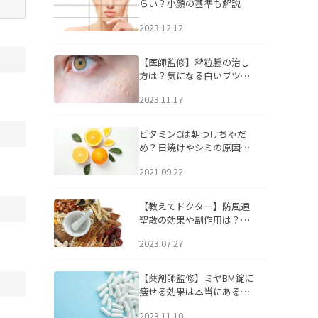
らい？小顔の基準も解説
2023.12.12
【医師監修】稗粒腫の治し
方は？気になる白いブツブ
ツの原因と自宅でできるケ
2023.11.17
アについて
ビタミンCは朝つけちゃだ
め？日焼けやシミの原因に
なるってホント？
2021.09.22
【教えてドクター】防風通
聖散の効果や副作用は？長
期服用は危険なの？
2023.07.27
【薬剤師監修】ミヤBM錠に
痩せる効果は本当にある
の？
2023.11.10