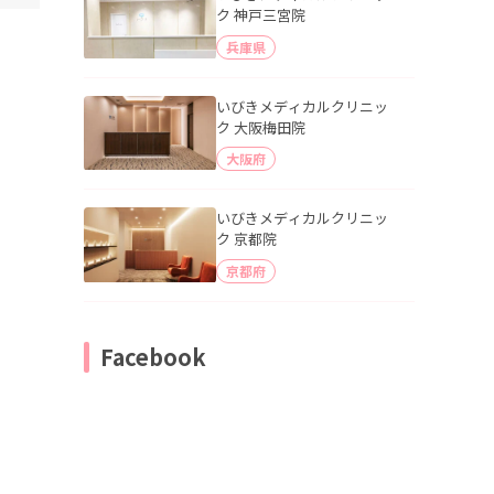
ク 神戸三宮院
兵庫県
いびきメディカルクリニッ
ク 大阪梅田院
大阪府
いびきメディカルクリニッ
ク 京都院
京都府
Facebook