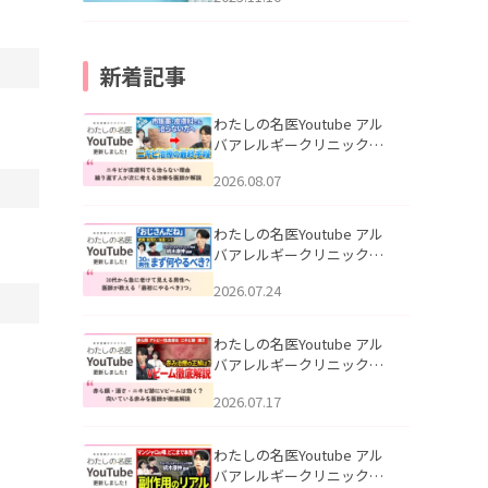
新着記事
わたしの名医Youtube アル
バアレルギークリニック札
幌「ニキビが皮膚科でも治
2026.08.07
らない理由｜繰り返す人が
次に考える治療を医師が解
説」を公開いたしました。
わたしの名医Youtube アル
バアレルギークリニック札
幌「30代から急に老けて見
2026.07.24
える男性へ｜医師が教える
「最初にやるべき3つ」」を
公開いたしました。
わたしの名医Youtube アル
バアレルギークリニック札
幌「赤ら顔・酒さ・ニキビ
2026.07.17
跡にVビームは効く？向いて
いる赤みを医師が徹底解
説」を公開いたしました。
わたしの名医Youtube アル
バアレルギークリニック札