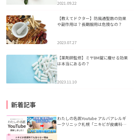
2021.09.22
【教えてドクター】防風通聖散の効果
や副作用は？長期服用は危険なの？
2023.07.27
【薬剤師監修】ミヤBM錠に痩せる効果
は本当にあるの？
2023.11.10
新着記事
わたしの名医Youtube アルバアレルギ
ークリニック札幌「ニキビが皮膚科で
も治らない理由｜繰り返す人が次に考
える治療を医師が解説」を公開いたし