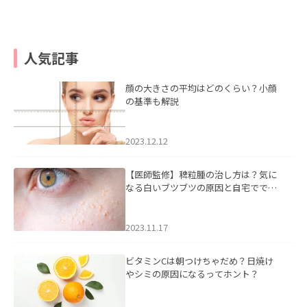
人気記事
顔の大きさの平均はどのくらい？小顔
の基準も解説
2023.12.12
【医師監修】稗粒腫の治し方は？気に
なる白いブツブツの原因と自宅ででき
るケアについて
2023.11.17
ビタミンCは朝つけちゃだめ？日焼け
やシミの原因になるってホント？