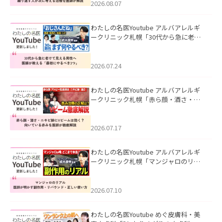
ました。
2026.08.07
わたしの名医Youtube アルバアレルギ
ークリニック札幌「30代から急に老け
て見える男性へ｜医師が教える「最初
にやるべき3つ」」を公開いたしまし
た。
2026.07.24
わたしの名医Youtube アルバアレルギ
ークリニック札幌「赤ら顔・酒さ・ニ
キビ跡にVビームは効く？向いている赤
みを医師が徹底解説」を公開いたしま
した。
2026.07.17
わたしの名医Youtube アルバアレルギ
ークリニック札幌「マンジャロのリア
ル｜医師が明かす副作用・リバウン
ド・正しい使い方」を公開いたしまし
た。
2026.07.10
わたしの名医Youtube めぐ皮膚科・美