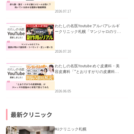
みを医師が徹底解説」を公開いたしま
した。
2026.07.17
わたしの名医Youtube アルバアレルギ
ークリニック札幌「マンジャロのリア
ル｜医師が明かす副作用・リバウン
ド・正しい使い方」を公開いたしまし
た。
2026.07.10
わたしの名医Youtube めぐ皮膚科・美
容皮膚科「”とおりすがりの皮膚科
医”がスレッズの肌悩みに本気で答えて
みた」を公開いたしました。
2026.06.05
最新クリニック
MJクリニック札幌