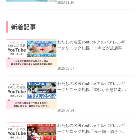
2023.11.10
新着記事
わたしの名医Youtube アルバアレルギ
ークリニック札幌「ニキビが皮膚科で
も治らない理由｜繰り返す人が次に考
える治療を医師が解説」を公開いたし
ました。
2026.08.07
わたしの名医Youtube アルバアレルギ
ークリニック札幌「30代から急に老け
て見える男性へ｜医師が教える「最初
にやるべき3つ」」を公開いたしまし
た。
2026.07.24
わたしの名医Youtube アルバアレルギ
ークリニック札幌「赤ら顔・酒さ・ニ
キビ跡にVビームは効く？向いている赤