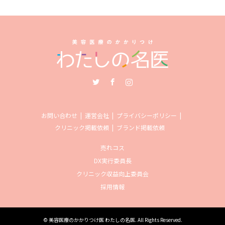
Twitter
Facebook
Instagram
お問い合わせ
運営会社
プライバシーポリシー
クリニック掲載依頼
ブランド掲載依頼
売れコス
DX実行委員長
クリニック収益向上委員会
採用情報
©
美容医療のかかりつけ医 わたしの名医
. All Rights Reserved.