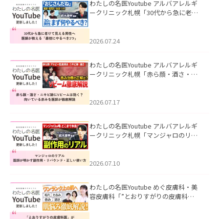
わたしの名医Youtube アルバアレルギ
ークリニック札幌「30代から急に老け
て見える男性へ｜医師が教える「最初
にやるべき3つ」」を公開いたしまし
た。
2026.07.24
わたしの名医Youtube アルバアレルギ
ークリニック札幌「赤ら顔・酒さ・ニ
キビ跡にVビームは効く？向いている赤
みを医師が徹底解説」を公開いたしま
した。
2026.07.17
わたしの名医Youtube アルバアレルギ
ークリニック札幌「マンジャロのリア
ル｜医師が明かす副作用・リバウン
ド・正しい使い方」を公開いたしまし
た。
2026.07.10
わたしの名医Youtube めぐ皮膚科・美
容皮膚科「”とおりすがりの皮膚科
医”がスレッズの肌悩みに本気で答えて
みた」を公開いたしました。