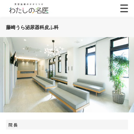
藤崎うら泌尿器科皮ふ科
院 長