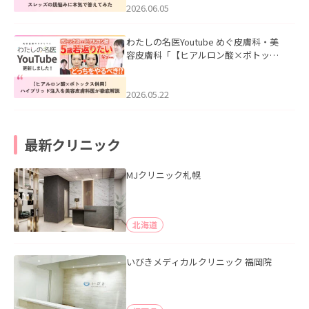
2026.06.05
わたしの名医Youtube めぐ皮膚科・美
容皮膚科「【ヒアルロン酸×ボトック
ス併用】ハイブリッド注入を美容皮膚
科医が徹底解説」を公開いたしまし
た。
2026.05.22
最新クリニック
MJクリニック札幌
北海道
いびきメディカルクリニック 福岡院