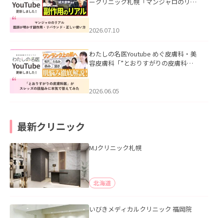
ークリニック札幌「マンジャロのリア
ル｜医師が明かす副作用・リバウン
ド・正しい使い方」を公開いたしまし
た。
2026.07.10
わたしの名医Youtube めぐ皮膚科・美
容皮膚科「”とおりすがりの皮膚科
医”がスレッズの肌悩みに本気で答えて
みた」を公開いたしました。
2026.06.05
最新クリニック
MJクリニック札幌
北海道
いびきメディカルクリニック 福岡院