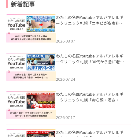
新着記事
わたしの名医Youtube アルバアレルギ
ークリニック札幌「ニキビが皮膚科で
も治らない理由｜繰り返す人が次に考
える治療を医師が解説」を公開いたし
ました。
2026.08.07
わたしの名医Youtube アルバアレルギ
ークリニック札幌「30代から急に老け
て見える男性へ｜医師が教える「最初
にやるべき3つ」」を公開いたしまし
た。
2026.07.24
わたしの名医Youtube アルバアレルギ
ークリニック札幌「赤ら顔・酒さ・ニ
キビ跡にVビームは効く？向いている赤
みを医師が徹底解説」を公開いたしま
した。
2026.07.17
わたしの名医Youtube アルバアレルギ