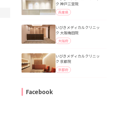
ク 神戸三宮院
兵庫県
いびきメディカルクリニッ
ク 大阪梅田院
大阪府
いびきメディカルクリニッ
ク 京都院
京都府
Facebook