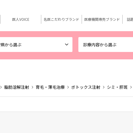
医人VOICE
名医こだわりブランド
医療機関専売ブランド
話
府県から選ぶ
診療内容から選ぶ
脂肪溶解注射
育毛・薄毛治療
ボトックス注射
シミ・肝斑