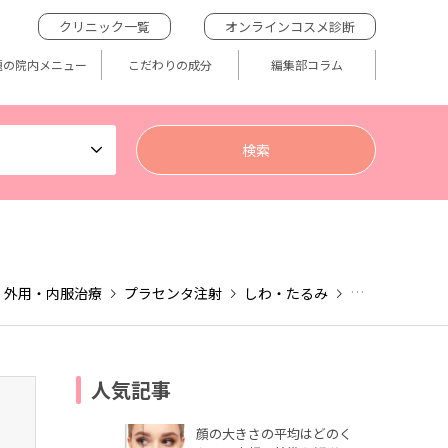
クリニック一覧
オンラインコスメ診断
題の院内メニュー
こだわりの成分
編集部コラム
外用・内服治療
プラセンタ注射
しわ・たるみ
高濃度ビタミン
人気記事
顔の大きさの平均はどのく