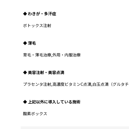
◆ わきが・多汗症
ボトックス注射
◆ 薄毛
育毛・薄毛治療,外用・内服治療
◆ 美容注射・美容点滴
プラセンタ注射,高濃度ビタミンC点滴,白玉点滴（グルタ
◆ 上記以外に導入している施術
酸素ボックス