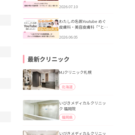
幌「マンジャロのリアル｜
2026.07.10
医師が明かす副作用・リバ
ウンド・正しい使い方」を
公開いたしました。
わたしの名医Youtube めぐ
皮膚科・美容皮膚科「”とお
りすがりの皮膚科医”がスレ
2026.06.05
ッズの肌悩みに本気で答え
てみた」を公開いたしまし
た。
最新クリニック
MJクリニック札幌
北海道
いびきメディカルクリニッ
ク 福岡院
福岡県
いびきメディカルクリニッ