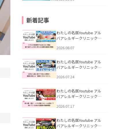
新着記事
わたしの名医Youtube アル
バアレルギークリニック札
幌「ニキビが皮膚科でも治
2026.08.07
らない理由｜繰り返す人が
次に考える治療を医師が解
説」を公開いたしました。
わたしの名医Youtube アル
バアレルギークリニック札
幌「30代から急に老けて見
2026.07.24
える男性へ｜医師が教える
「最初にやるべき3つ」」を
公開いたしました。
わたしの名医Youtube アル
バアレルギークリニック札
幌「赤ら顔・酒さ・ニキビ
2026.07.17
跡にVビームは効く？向いて
いる赤みを医師が徹底解
説」を公開いたしました。
わたしの名医Youtube アル
バアレルギークリニック札