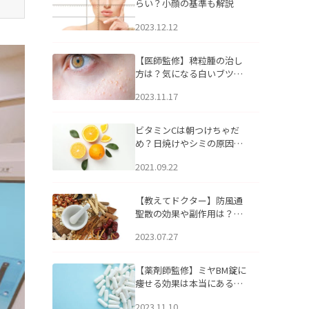
らい？小顔の基準も解説
2023.12.12
【医師監修】稗粒腫の治し
方は？気になる白いブツブ
ツの原因と自宅でできるケ
2023.11.17
アについて
ビタミンCは朝つけちゃだ
め？日焼けやシミの原因に
なるってホント？
2021.09.22
【教えてドクター】防風通
聖散の効果や副作用は？長
期服用は危険なの？
2023.07.27
【薬剤師監修】ミヤBM錠に
痩せる効果は本当にある
の？
2023.11.10