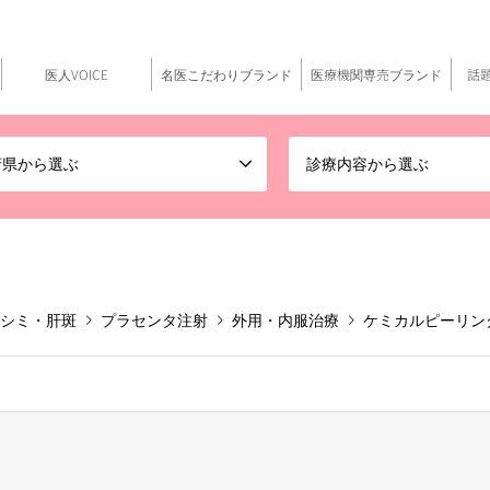
医人VOICE
名医こだわりブランド
医療機関専売ブランド
話
府県から選ぶ
診療内容から選ぶ
シミ・肝斑
プラセンタ注射
外用・内服治療
ケミカルピーリン