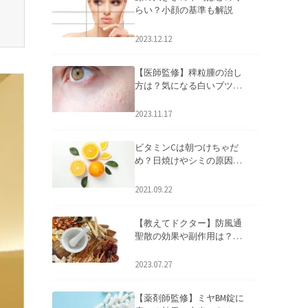
らい？小顔の基準も解説
2023.12.12
【医師監修】稗粒腫の治し
方は？気になる白いブツブ
ツの原因と自宅でできるケ
アについて
2023.11.17
ビタミンCは朝つけちゃだ
め？日焼けやシミの原因に
なるってホント？
2021.09.22
【教えてドクター】防風通
聖散の効果や副作用は？長
期服用は危険なの？
2023.07.27
【薬剤師監修】ミヤBM錠に