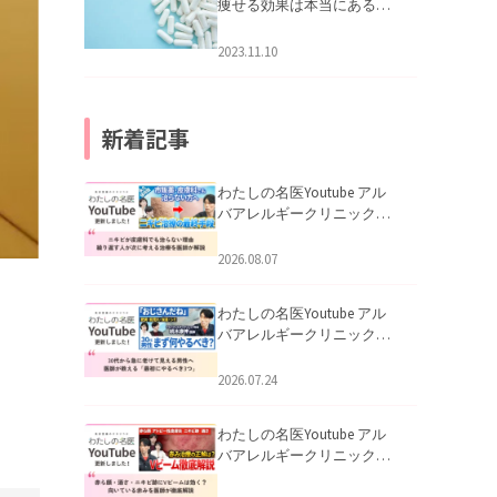
痩せる効果は本当にある
の？
2023.11.10
新着記事
わたしの名医Youtube アル
バアレルギークリニック札
幌「ニキビが皮膚科でも治
らない理由｜繰り返す人が
2026.08.07
次に考える治療を医師が解
説」を公開いたしました。
わたしの名医Youtube アル
バアレルギークリニック札
幌「30代から急に老けて見
える男性へ｜医師が教える
2026.07.24
「最初にやるべき3つ」」を
公開いたしました。
わたしの名医Youtube アル
バアレルギークリニック札
幌「赤ら顔・酒さ・ニキビ