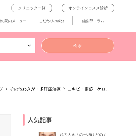
クリニック一覧
オンラインコスメ診断
題の院内メニュー
こだわりの成分
編集部コラム
グ
その他わきが・多汗症治療
ニキビ・傷跡・ケロイド
ダーマ
人気記事
顔の大きさの平均はどのく