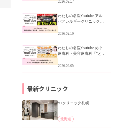
跡にVビームは効く？向いて
2026.07.17
いる赤みを医師が徹底解
説」を公開いたしました。
わたしの名医Youtube アル
バアレルギークリニック札
幌「マンジャロのリアル｜
医師が明かす副作用・リバ
2026.07.10
ウンド・正しい使い方」を
公開いたしました。
わたしの名医Youtube めぐ
皮膚科・美容皮膚科「”とお
りすがりの皮膚科医”がスレ
ッズの肌悩みに本気で答え
2026.06.05
てみた」を公開いたしまし
た。
最新クリニック
MJクリニック札幌
北海道