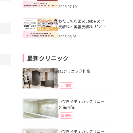
幌「マンジャロのリアル｜
2026.07.10
医師が明かす副作用・リバ
ウンド・正しい使い方」を
公開いたしました。
わたしの名医Youtube めぐ
皮膚科・美容皮膚科「”とお
りすがりの皮膚科医”がスレ
2026.06.05
ッズの肌悩みに本気で答え
てみた」を公開いたしまし
た。
最新クリニック
MJクリニック札幌
北海道
いびきメディカルクリニッ
ク 福岡院
福岡県
いびきメディカルクリニッ