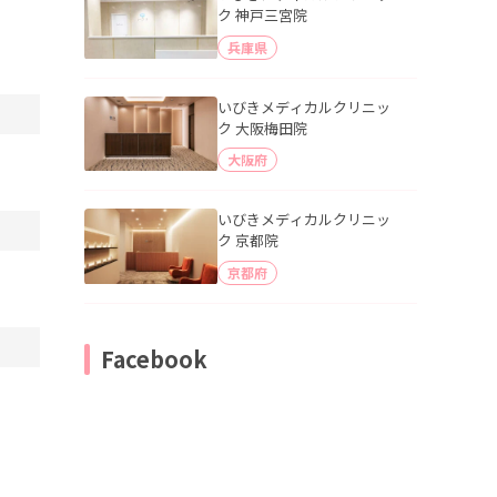
ク 神戸三宮院
兵庫県
いびきメディカルクリニッ
ク 大阪梅田院
大阪府
いびきメディカルクリニッ
ク 京都院
京都府
Facebook