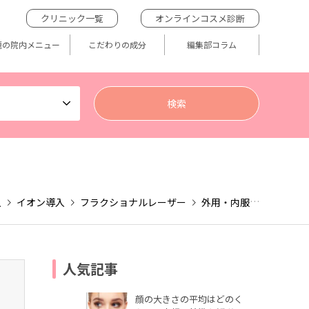
クリニック一覧
オンラインコスメ診断
題の院内メニュー
こだわりの成分
編集部コラム
入
イオン導入
フラクショナルレーザー
外用・内服治療
薄毛
人気記事
顔の大きさの平均はどのく