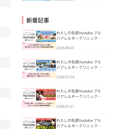
新着記事
わたしの名医Youtube アル
バアレルギークリニック札
幌「ニキビが皮膚科でも治
2026.08.07
らない理由｜繰り返す人が
次に考える治療を医師が解
説」を公開いたしました。
わたしの名医Youtube アル
バアレルギークリニック札
幌「30代から急に老けて見
2026.07.24
える男性へ｜医師が教える
「最初にやるべき3つ」」を
公開いたしました。
わたしの名医Youtube アル
バアレルギークリニック札
幌「赤ら顔・酒さ・ニキビ
2026.07.17
跡にVビームは効く？向いて
いる赤みを医師が徹底解
説」を公開いたしました。
わたしの名医Youtube アル
バアレルギークリニック札