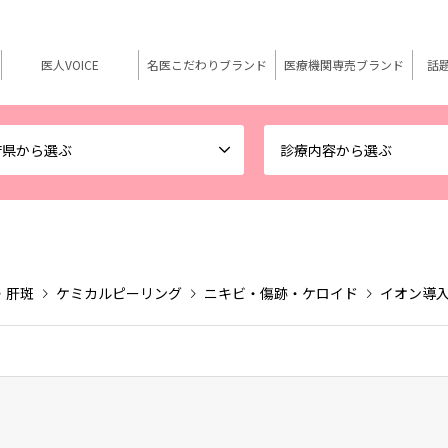
医人VOICE
名医こだわりブランド
医療機関専売ブランド
話
府県から選ぶ
診療内容から選ぶ
・肝斑
ケミカルピーリング
ニキビ・傷跡・ケロイド
イオン導