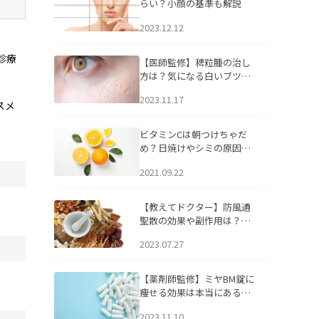
らい？小顔の基準も解説
2023.12.12
診療
【医師監修】稗粒腫の治し
方は？気になる白いブツブ
ツの原因と自宅でできるケ
2023.11.17
アについて
スメ
ビタミンCは朝つけちゃだ
め？日焼けやシミの原因に
なるってホント？
2021.09.22
【教えてドクター】防風通
聖散の効果や副作用は？長
期服用は危険なの？
2023.07.27
【薬剤師監修】ミヤBM錠に
痩せる効果は本当にある
の？
2023.11.10