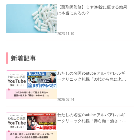
【薬剤師監修】ミヤBM錠に痩せる効果
は本当にあるの？
2023.11.10
新着記事
わたしの名医Youtube アルバアレルギ
ークリニック札幌「30代から急に老け
て見える男性へ｜医師が教える「最初
にやるべき3つ」」を公開いたしまし
た。
2026.07.24
わたしの名医Youtube アルバアレルギ
ークリニック札幌「赤ら顔・酒さ・ニ
キビ跡にVビームは効く？向いている赤
みを医師が徹底解説」を公開いたしま
した。