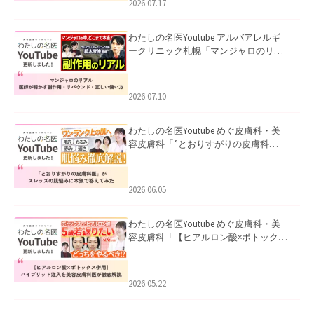
2026.07.17
わたしの名医Youtube アルバアレルギ
ークリニック札幌「マンジャロのリア
ル｜医師が明かす副作用・リバウン
ド・正しい使い方」を公開いたしまし
た。
2026.07.10
わたしの名医Youtube めぐ皮膚科・美
容皮膚科「”とおりすがりの皮膚科
医”がスレッズの肌悩みに本気で答えて
みた」を公開いたしました。
2026.06.05
わたしの名医Youtube めぐ皮膚科・美
容皮膚科「【ヒアルロン酸×ボトックス
併用】ハイブリッド注入を美容皮膚科
医が徹底解説」を公開いたしました。
2026.05.22