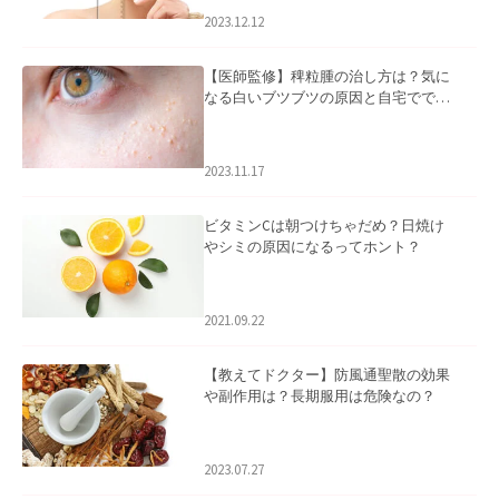
2023.12.12
【医師監修】稗粒腫の治し方は？気に
なる白いブツブツの原因と自宅ででき
るケアについて
2023.11.17
ビタミンCは朝つけちゃだめ？日焼け
やシミの原因になるってホント？
2021.09.22
【教えてドクター】防風通聖散の効果
や副作用は？長期服用は危険なの？
2023.07.27