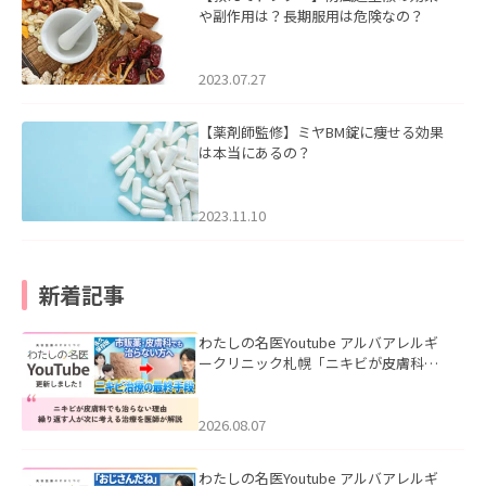
や副作用は？長期服用は危険なの？
2023.07.27
【薬剤師監修】ミヤBM錠に痩せる効果
は本当にあるの？
2023.11.10
新着記事
わたしの名医Youtube アルバアレルギ
ークリニック札幌「ニキビが皮膚科で
も治らない理由｜繰り返す人が次に考
える治療を医師が解説」を公開いたし
ました。
2026.08.07
わたしの名医Youtube アルバアレルギ