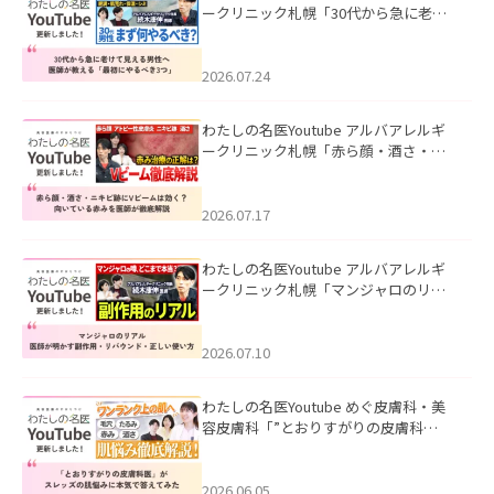
ークリニック札幌「30代から急に老け
て見える男性へ｜医師が教える「最初
にやるべき3つ」」を公開いたしまし
た。
2026.07.24
わたしの名医Youtube アルバアレルギ
ークリニック札幌「赤ら顔・酒さ・ニ
キビ跡にVビームは効く？向いている赤
みを医師が徹底解説」を公開いたしま
した。
2026.07.17
わたしの名医Youtube アルバアレルギ
ークリニック札幌「マンジャロのリア
ル｜医師が明かす副作用・リバウン
ド・正しい使い方」を公開いたしまし
た。
2026.07.10
わたしの名医Youtube めぐ皮膚科・美
容皮膚科「”とおりすがりの皮膚科
医”がスレッズの肌悩みに本気で答えて
みた」を公開いたしました。
2026.06.05