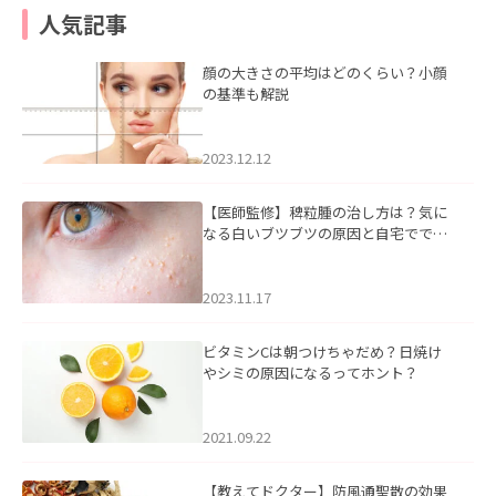
人気記事
顔の大きさの平均はどのくらい？小顔
の基準も解説
2023.12.12
【医師監修】稗粒腫の治し方は？気に
なる白いブツブツの原因と自宅ででき
るケアについて
2023.11.17
ビタミンCは朝つけちゃだめ？日焼け
やシミの原因になるってホント？
2021.09.22
【教えてドクター】防風通聖散の効果