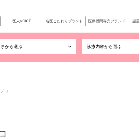
医人VOICE
名医こだわりブランド
医療機関専売ブランド
話
府県から選ぶ
診療内容から選ぶ
トプロ
プロ