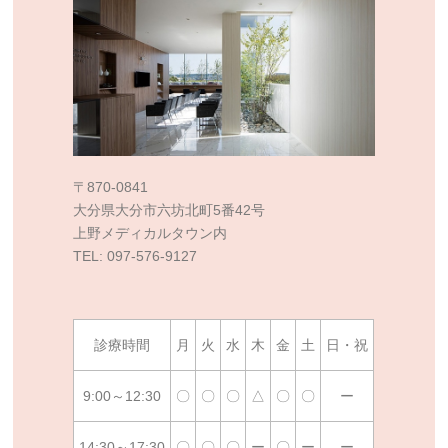
〒870-0841
大分県大分市六坊北町5番42号
上野メディカルタウン内
TEL: 097-576-9127
診療時間
月
火
水
木
金
土
日・祝
9:00～12:30
〇
〇
〇
△
〇
〇
ー
14:30～17:30
〇
〇
〇
ー
〇
ー
ー