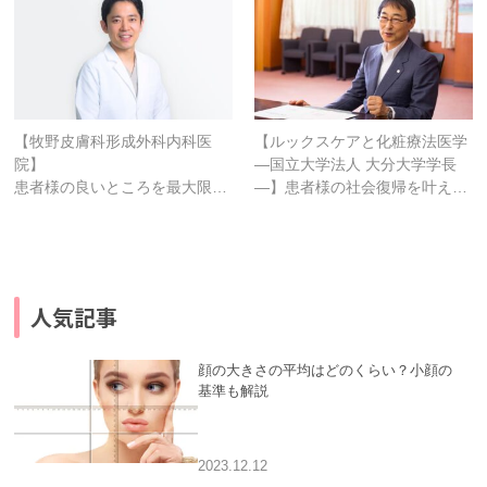
【牧野皮膚科形成外科内科医
【ルックスケアと化粧療法医学
院】
―国立大学法人 大分大学学長
患者様の良いところを最大限…
―】患者様の社会復帰を叶え…
人気記事
顔の大きさの平均はどのくらい？小顔の
基準も解説
2023.12.12