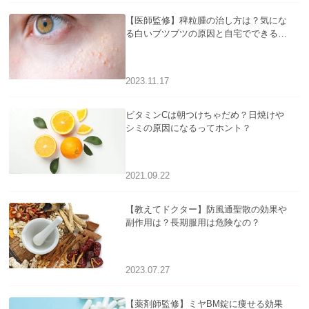
【医師監修】稗粒腫の治し方は？気にな
る白いブツブツの原因と自宅でできるケ
アについて
2023.11.17
ビタミンCは朝つけちゃだめ？日焼けや
シミの原因になるってホント？
2021.09.22
【教えてドクター】防風通聖散の効果や
副作用は？長期服用は危険なの？
2023.07.27
【薬剤師監修】ミヤBM錠に痩せる効果